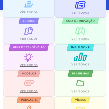
VER TODOS
VER TODOS
EBOOKS
GUIA DE INOVAÇÃO
VER TODOS
VER TODOS
GUIA DE TENDÊNCIAS
IMPULSIONA
VER TODOS
VER TODOS
MODELOS
PLANILHAS
VER TODOS
VER TODOS
PODCASTS
VÍDEOS