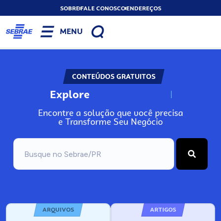
SOBRE
FALE CONOSCO
ENDEREÇOS
MENU
CONTEÚDOS GRATUITOS
Explore
N
o
s
s
o
s
A
Encontre a solução que você precisa
e Transforme Seu Negócio
ARQUIVOS
ARTIGOS