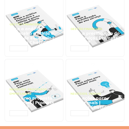
GESTÃO FINANCEIRA
Faça a análise
GESTÃO FINANCEIRA
financeira e atinja o
Faça a precificação do
ponto de equilíbrio |
seu serviço | Prompts
Prompts ChatGPT
ChatGPT
ACESSAR
ACESSAR
NEGÓCIOS
,
PROCESSOS
EMPRESARIAIS
NEGÓCIOS
,
VENDAS
Faça uma proposta
Faça ações para
comercial | Prompts
vender mais |
ChatGPT
Prompts ChatGPT
ACESSAR
ACESSAR