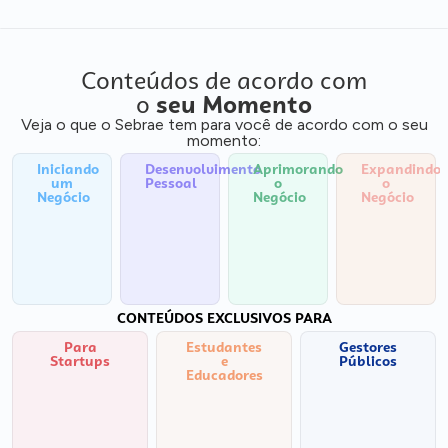
Conteúdos de acordo com
o
seu Momento
Veja o que o Sebrae tem para você de acordo com o seu
momento:
Iniciando
Desenvolvimento
Aprimorando
Expandindo
um
Pessoal
o
o
Negócio
Negócio
Negócio
CONTEÚDOS EXCLUSIVOS PARA
Para
Estudantes
Gestores
Startups
e
Públicos
Educadores