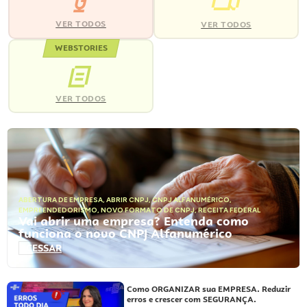
VER TODOS
VER TODOS
WEBSTORIES
VER TODOS
ABERTURA DE EMPRESA
,
ABRIR CNPJ
,
CNPJ ALFANUMÉRICO
,
EMPREENDEDORISMO
,
NOVO FORMATO DE CNPJ
,
RECEITA FEDERAL
Vai abrir uma empresa? Entenda como
funciona o novo CNPJ Alfanumérico
ACESSAR
Como ORGANIZAR sua EMPRESA. Reduzir
erros e crescer com SEGURANÇA.