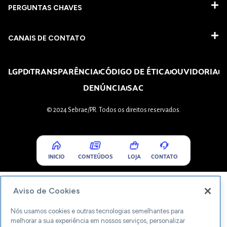
PERGUNTAS CHAVES​
CANAIS DE CONTATO
LGPD
TRANSPARÊNCIA
CÓDIGO DE ÉTICA
OUVIDORIA
DENÚNCIA
SAC
© 2024 Sebrae/PR. Todos os direitos reservados.
INICIO
CONTEÚDOS
LOJA
CONTATO
Aviso de Cookies
Nós usamos cookies e outras tecnologias semelhantes para
melhorar a sua experiência em nossos serviços, personalizar