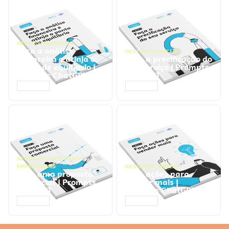
GESTÃO FINANCEIRA
Faça a análise
GESTÃO FINANCEIRA
financeira e atinja o
Faça a precificação do
ponto de equilíbrio |
seu serviço | Prompts
Prompts ChatGPT
ChatGPT
ACESSAR
ACESSAR
NEGÓCIOS
,
PROCESSOS
EMPRESARIAIS
NEGÓCIOS
,
VENDAS
Faça uma proposta
Faça ações para
comercial | Prompts
vender mais |
ChatGPT
Prompts ChatGPT
ACESSAR
ACESSAR