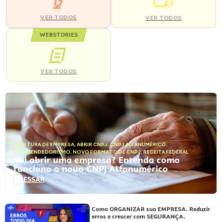
VER TODOS
VER TODOS
WEBSTORIES
VER TODOS
ABERTURA DE EMPRESA
,
ABRIR CNPJ
,
CNPJ ALFANUMÉRICO
,
EMPREENDEDORISMO
,
NOVO FORMATO DE CNPJ
,
RECEITA FEDERAL
Vai abrir uma empresa? Entenda como
funciona o novo CNPJ Alfanumérico
ACESSAR
Como ORGANIZAR sua EMPRESA. Reduzir
erros e crescer com SEGURANÇA.