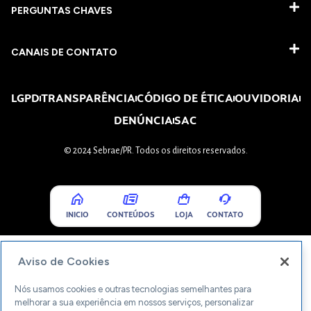
PERGUNTAS CHAVES​
CANAIS DE CONTATO
LGPD
TRANSPARÊNCIA
CÓDIGO DE ÉTICA
OUVIDORIA
DENÚNCIA
SAC
© 2024 Sebrae/PR. Todos os direitos reservados.
INICIO
CONTEÚDOS
LOJA
CONTATO
Aviso de Cookies
Nós usamos cookies e outras tecnologias semelhantes para
melhorar a sua experiência em nossos serviços, personalizar