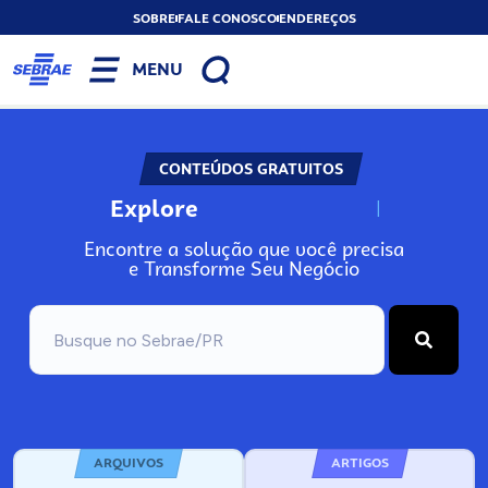
SOBRE
FALE CONOSCO
ENDEREÇOS
MENU
CONTEÚDOS GRATUITOS
Explore
N
o
s
s
o
s
A
Encontre a solução que você precisa
e Transforme Seu Negócio
ARQUIVOS
ARTIGOS