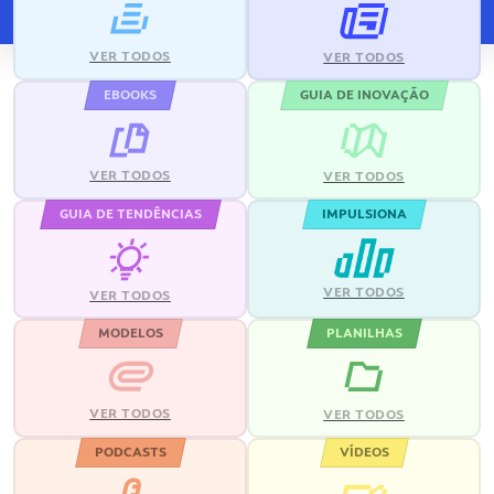
VER TODOS
VER TODOS
EBOOKS
GUIA DE INOVAÇÃO
VER TODOS
VER TODOS
GUIA DE TENDÊNCIAS
IMPULSIONA
VER TODOS
VER TODOS
MODELOS
PLANILHAS
VER TODOS
VER TODOS
PODCASTS
VÍDEOS