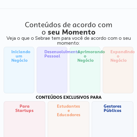
Conteúdos de acordo com
o
seu Momento
Veja o que o Sebrae tem para você de acordo com o seu
momento:
Iniciando
Desenvolvimento
Aprimorando
Expandindo
um
Pessoal
o
o
Negócio
Negócio
Negócio
CONTEÚDOS EXCLUSIVOS PARA
Para
Estudantes
Gestores
Startups
e
Públicos
Educadores