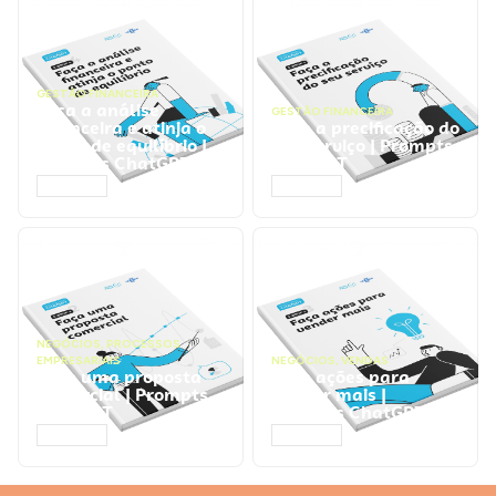
GESTÃO FINANCEIRA
Faça a análise
GESTÃO FINANCEIRA
financeira e atinja o
Faça a precificação do
ponto de equilíbrio |
seu serviço | Prompts
Prompts ChatGPT
ChatGPT
ACESSAR
ACESSAR
NEGÓCIOS
,
PROCESSOS
EMPRESARIAIS
NEGÓCIOS
,
VENDAS
Faça uma proposta
Faça ações para
comercial | Prompts
vender mais |
ChatGPT
Prompts ChatGPT
ACESSAR
ACESSAR