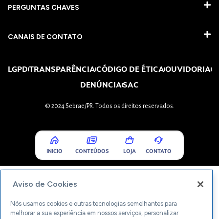
PERGUNTAS CHAVES​
CANAIS DE CONTATO
LGPD
TRANSPARÊNCIA
CÓDIGO DE ÉTICA
OUVIDORIA
DENÚNCIA
SAC
© 2024 Sebrae/PR. Todos os direitos reservados.
INICIO
CONTEÚDOS
LOJA
CONTATO
Aviso de Cookies
Nós usamos cookies e outras tecnologias semelhantes para
melhorar a sua experiência em nossos serviços, personalizar