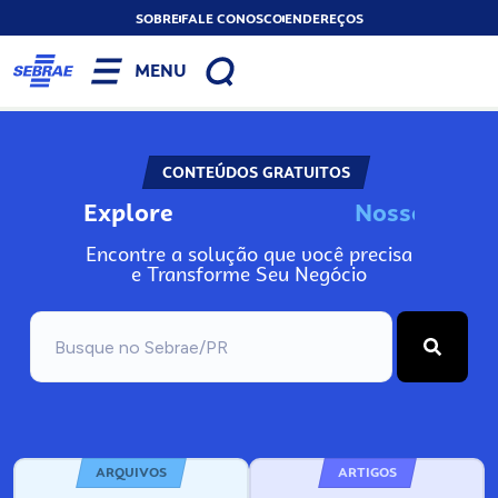
SOBRE
FALE CONOSCO
ENDEREÇOS
MENU
CONTEÚDOS GRATUITOS
Explore
N
o
s
s
o
s
A
Encontre a solução que você precisa
e Transforme Seu Negócio
ARQUIVOS
ARTIGOS