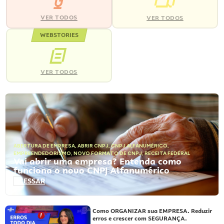
VER TODOS
VER TODOS
WEBSTORIES
VER TODOS
ABERTURA DE EMPRESA
,
ABRIR CNPJ
,
CNPJ ALFANUMÉRICO
,
EMPREENDEDORISMO
,
NOVO FORMATO DE CNPJ
,
RECEITA FEDERAL
Vai abrir uma empresa? Entenda como
funciona o novo CNPJ Alfanumérico
ACESSAR
Como ORGANIZAR sua EMPRESA. Reduzir
erros e crescer com SEGURANÇA.