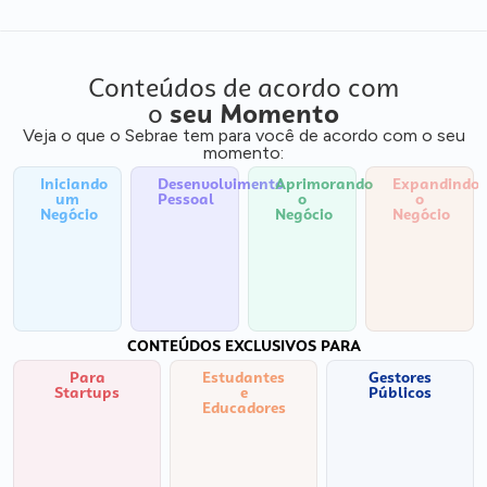
Conteúdos de acordo com
o
seu Momento
Veja o que o Sebrae tem para você de acordo com o seu
momento:
Iniciando
Desenvolvimento
Aprimorando
Expandindo
um
Pessoal
o
o
Negócio
Negócio
Negócio
CONTEÚDOS EXCLUSIVOS PARA
Para
Estudantes
Gestores
Startups
e
Públicos
Educadores