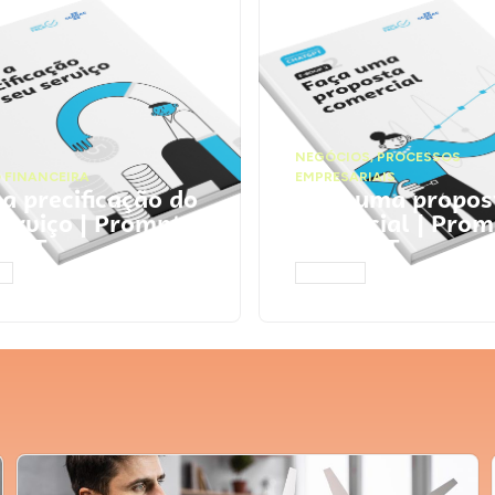
NEGÓCIOS
,
PROCESSOS
 FINANCEIRA
EMPRESARIAIS
 a precificação do
Faça uma propos
serviço | Prompts
comercial | Prom
tGPT
ChatGPT
AR
ACESSAR