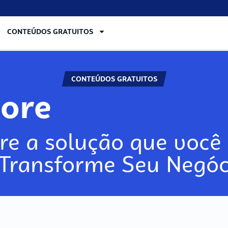
CONTEÚDOS GRATUITOS
CONTEÚDOS GRATUITOS
lore
re a solução que você 
 Transforme Seu Negóc