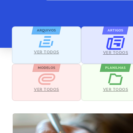
ARQUIVOS
ARTIGOS
VER TODOS
VER TODOS
MODELOS
PLANILHAS
VER TODOS
VER TODOS