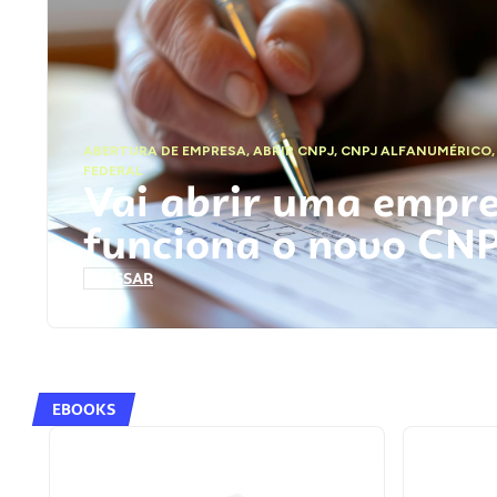
ABERTURA DE EMPRESA
,
ABRIR CNPJ
,
CNPJ ALFANUMÉRICO
FEDERAL
Vai abrir uma empr
funciona o novo CN
ACESSAR
EBOOKS