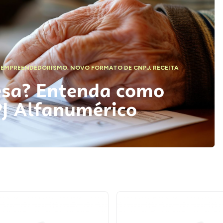
,
EMPREENDEDORISMO
,
NOVO FORMATO DE CNPJ
,
RECEITA
esa? Entenda como
PJ Alfanumérico