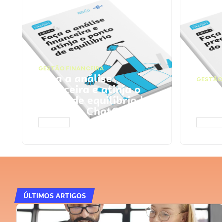
GESTÃO FINANCEIRA
Faça a análise
GESTÃO
financeira e atinja o
Faça
ponto de equilíbrio |
seu 
Prompts ChatGPT
Cha
ACESSAR
ACESS
ÚLTIMOS ARTIGOS