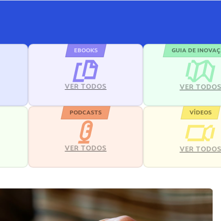
EBOOKS
GUIA DE INOVA
VER TODOS
VER TODO
PODCASTS
VÍDEOS
VER TODOS
VER TODO