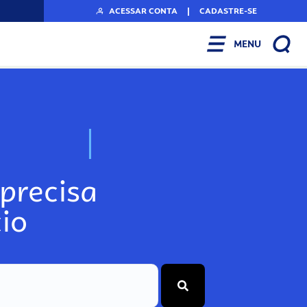
ACESSAR CONTA
|
CADASTRE-SE
MENU
N
o
s
s
o
s
A
r
precisa
io