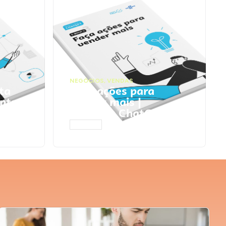
NEGÓCIOS
,
VENDAS
ta
Faça ações para
pts
vender mais |
Prompts ChatGPT
ACESSAR