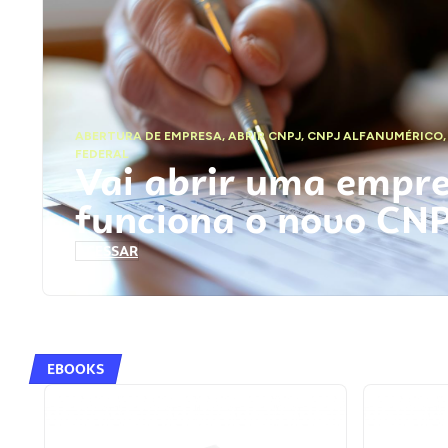
ABERTURA DE EMPRESA
,
ABRIR CNPJ
,
CNPJ ALFANUMÉRICO
FEDERAL
Vai abrir uma empr
funciona o novo CN
ACESSAR
EBOOKS