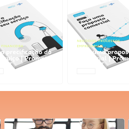
NEGÓCIOS
,
PROCESSOS
 FINANCEIRA
EMPRESARIAIS
 a precificação do
Faça uma propos
serviço | Prompts
comercial | Prom
tGPT
ChatGPT
AR
ACESSAR