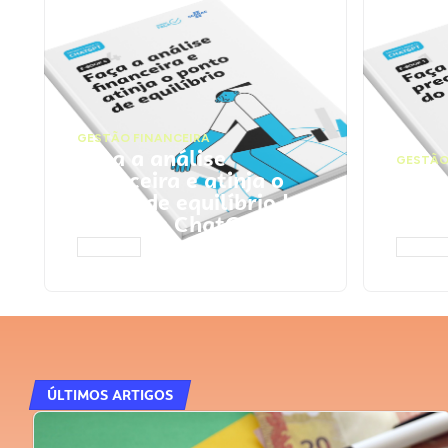
GESTÃO FINANCEIRA
Faça a análise
GESTÃO
financeira e atinja o
Faça
ponto de equilíbrio |
seu 
Prompts ChatGPT
Cha
ACESSAR
ACESS
ÚLTIMOS ARTIGOS