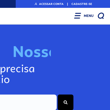
ACESSAR CONTA
|
CADASTRE-SE
MENU
N
o
s
s
o
s
I
n
f
o
g
precisa
io