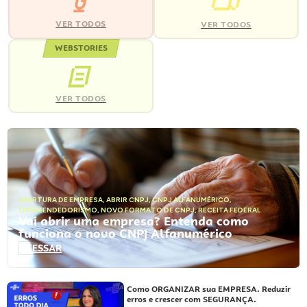
VER TODOS
VER TODOS
WEBSTORIES
VER TODOS
ABERTURA DE EMPRESA
,
ABRIR CNPJ
,
CNPJ ALFANUMÉRICO
,
EMPREENDEDORISMO
,
NOVO FORMATO DE CNPJ
,
RECEITA FEDERAL
Vai abrir uma empresa? Entenda como
funciona o novo CNPJ Alfanumérico
ACESSAR
Como ORGANIZAR sua EMPRESA. Reduzir
erros e crescer com SEGURANÇA.