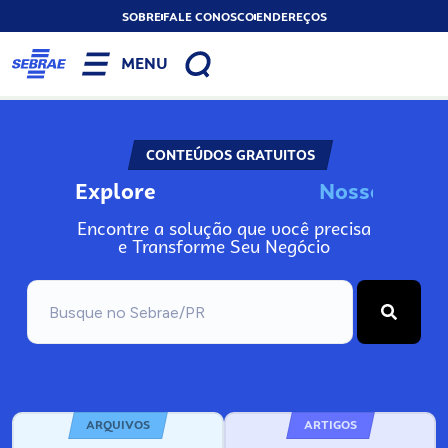
SOBRE
FALE CONOSCO
ENDEREÇOS
MENU
CONTEÚDOS GRATUITOS
Explore
N
o
s
s
o
s
I
n
f
Encontre a solução que você precisa
e Transforme Seu Negócio
ARQUIVOS
ARTIGOS