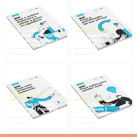
GESTÃO FINANCEIRA
Faça a análise
GESTÃO FINANCEIRA
financeira e atinja o
Faça a precificação do
ponto de equilíbrio |
seu serviço | Prompts
Prompts ChatGPT
ChatGPT
ACESSAR
ACESSAR
NEGÓCIOS
,
PROCESSOS
EMPRESARIAIS
NEGÓCIOS
,
VENDAS
Faça uma proposta
Faça ações para
comercial | Prompts
vender mais |
ChatGPT
Prompts ChatGPT
ACESSAR
ACESSAR