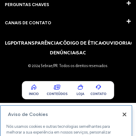
PERGUNTAS CHAVES​
CANAIS DE CONTATO
LGPD
TRANSPARÊNCIA
CÓDIGO DE ÉTICA
OUVIDORIA
DENÚNCIA
SAC
© 2024 Sebrae/PR. Todos os direitos reservados.
INICIO
CONTEÚDOS
LOJA
CONTATO
Aviso de Cookies
Nós usamos cookies e outras tecnologias semelhantes para
melhorar a sua experiência em nossos serviços, personalizar