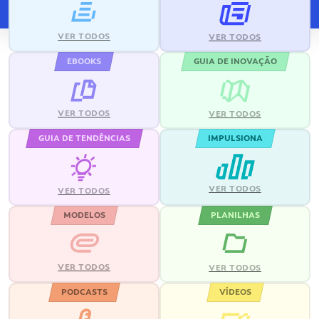
VER TODOS
VER TODOS
EBOOKS
GUIA DE INOVAÇÃO
VER TODOS
VER TODOS
GUIA DE TENDÊNCIAS
IMPULSIONA
VER TODOS
VER TODOS
MODELOS
PLANILHAS
VER TODOS
VER TODOS
PODCASTS
VÍDEOS