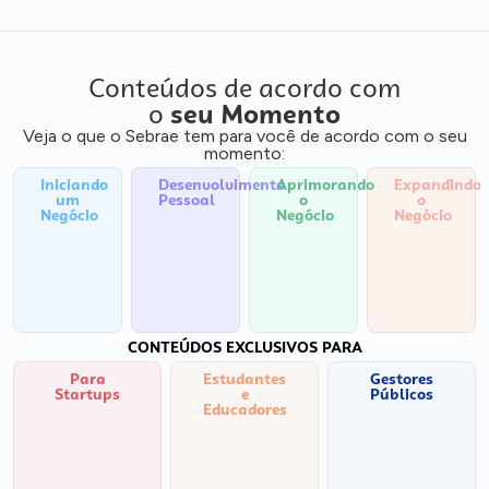
Conteúdos de acordo com
o
seu Momento
Veja o que o Sebrae tem para você de acordo com o seu
momento:
Iniciando
Desenvolvimento
Aprimorando
Expandindo
um
Pessoal
o
o
Negócio
Negócio
Negócio
CONTEÚDOS EXCLUSIVOS PARA
Para
Estudantes
Gestores
Startups
e
Públicos
Educadores