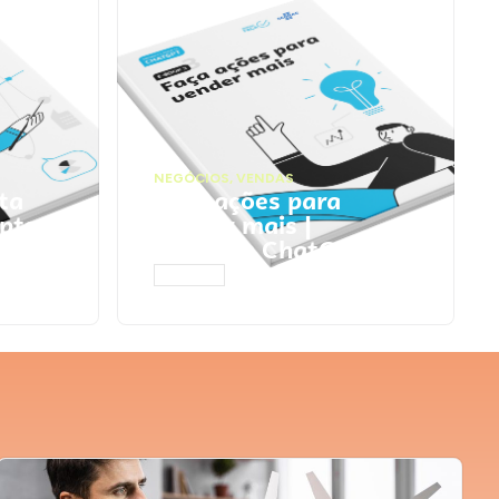
NEGÓCIOS
,
VENDAS
ta
Faça ações para
pts
vender mais |
Prompts ChatGPT
ACESSAR