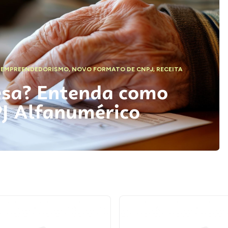
,
EMPREENDEDORISMO
,
NOVO FORMATO DE CNPJ
,
RECEITA
esa? Entenda como
PJ Alfanumérico