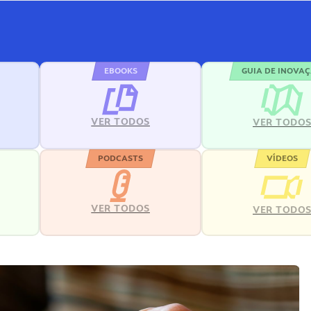
EBOOKS
GUIA DE INOVA
VER TODOS
VER TODO
PODCASTS
VÍDEOS
VER TODOS
VER TODO