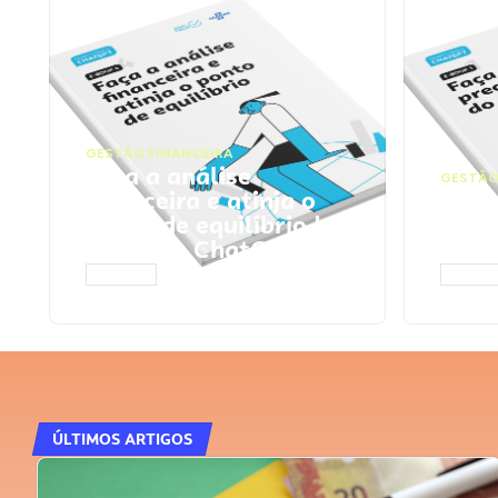
GESTÃO FINANCEIRA
Faça a análise
GESTÃO
financeira e atinja o
Faça
ponto de equilíbrio |
seu 
Prompts ChatGPT
Cha
ACESSAR
ACESS
ÚLTIMOS ARTIGOS