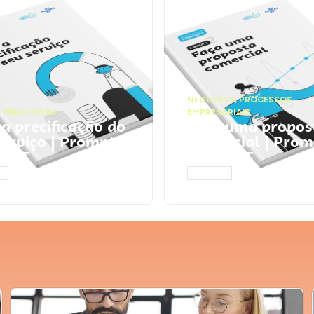
NEGÓCIOS
,
PROCESSOS
 FINANCEIRA
EMPRESARIAIS
 a precificação do
Faça uma propos
serviço | Prompts
comercial | Prom
tGPT
ChatGPT
AR
ACESSAR