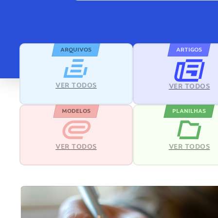
ARQUIVOS
ARTIGOS
VER TODOS
VER TODOS
MODELOS
PLANILHAS
VER TODOS
VER TODOS