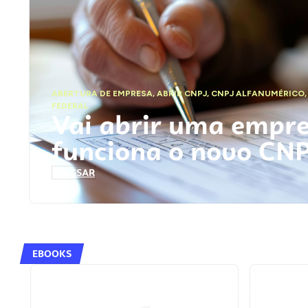
ABERTURA DE EMPRESA
,
ABRIR CNPJ
,
CNPJ ALFANUMÉRICO
FEDERAL
Vai abrir uma empr
funciona o novo CN
ACESSAR
EBOOKS