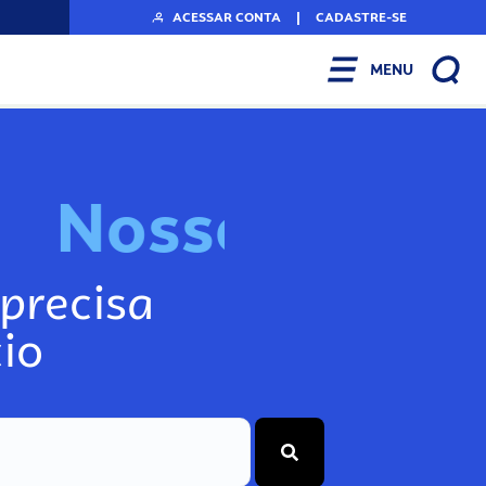
ACESSAR CONTA
|
CADASTRE-SE
MENU
N
o
s
s
o
s
I
n
f
o
g
precisa
io