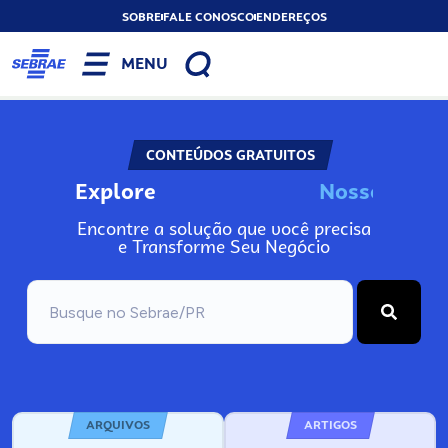
SOBRE
FALE CONOSCO
ENDEREÇOS
MENU
CONTEÚDOS GRATUITOS
Explore
N
o
s
s
o
s
I
n
f
o
Encontre a solução que você precisa
e Transforme Seu Negócio
ARQUIVOS
ARTIGOS