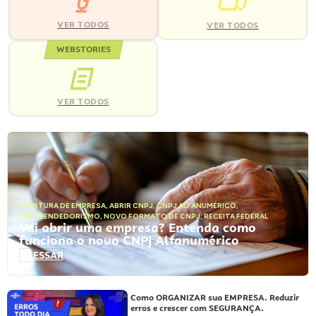
VER TODOS
VER TODOS
WEBSTORIES
VER TODOS
ABERTURA DE EMPRESA
,
ABRIR CNPJ
,
CNPJ ALFANUMÉRICO
,
EMPREENDEDORISMO
,
NOVO FORMATO DE CNPJ
,
RECEITA FEDERAL
Vai abrir uma empresa? Entenda como
funciona o novo CNPJ Alfanumérico
ACESSAR
Como ORGANIZAR sua EMPRESA. Reduzir
erros e crescer com SEGURANÇA.