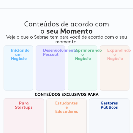
Conteúdos de acordo com
o
seu Momento
Veja o que o Sebrae tem para você de acordo com o seu
momento:
Iniciando
Desenvolvimento
Aprimorando
Expandindo
um
Pessoal
o
o
Negócio
Negócio
Negócio
CONTEÚDOS EXCLUSIVOS PARA
Para
Estudantes
Gestores
Startups
e
Públicos
Educadores