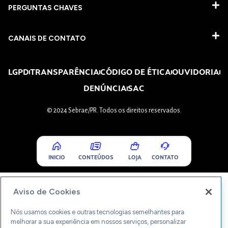
PERGUNTAS CHAVES​
CANAIS DE CONTATO
LGPD
TRANSPARÊNCIA
CÓDIGO DE ÉTICA
OUVIDORIA
DENÚNCIA
SAC
© 2024 Sebrae/PR. Todos os direitos reservados.
INICIO
CONTEÚDOS
LOJA
CONTATO
Aviso de Cookies
Nós usamos cookies e outras tecnologias semelhantes para
melhorar a sua experiência em nossos serviços, personalizar