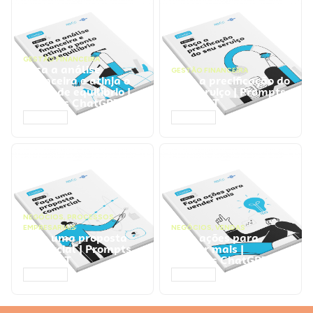
GESTÃO FINANCEIRA
Faça a análise
GESTÃO FINANCEIRA
financeira e atinja o
Faça a precificação do
ponto de equilíbrio |
seu serviço | Prompts
Prompts ChatGPT
ChatGPT
ACESSAR
ACESSAR
NEGÓCIOS
,
PROCESSOS
EMPRESARIAIS
NEGÓCIOS
,
VENDAS
Faça uma proposta
Faça ações para
comercial | Prompts
vender mais |
ChatGPT
Prompts ChatGPT
ACESSAR
ACESSAR