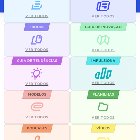
VER TODOS
VER TODOS
EBOOKS
GUIA DE INOVAÇÃO
VER TODOS
VER TODOS
GUIA DE TENDÊNCIAS
IMPULSIONA
VER TODOS
VER TODOS
MODELOS
PLANILHAS
VER TODOS
VER TODOS
PODCASTS
VÍDEOS