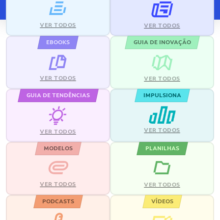
VER TODOS
VER TODOS
EBOOKS
GUIA DE INOVAÇÃO
VER TODOS
VER TODOS
GUIA DE TENDÊNCIAS
IMPULSIONA
VER TODOS
VER TODOS
MODELOS
PLANILHAS
VER TODOS
VER TODOS
PODCASTS
VÍDEOS