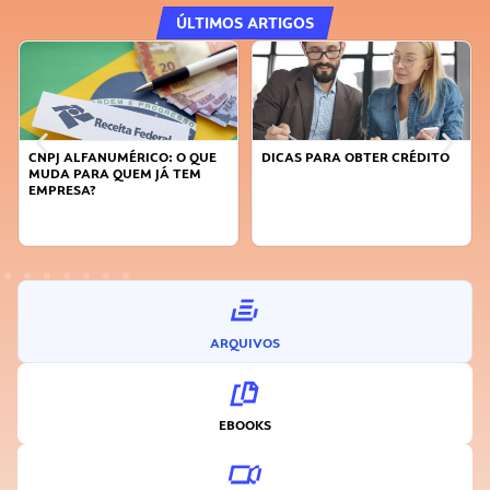
ÚLTIMOS ARTIGOS
O: O QUE
DICAS PARA OBTER CRÉDITO
FAÇA A DIFERENÇA: SE
JÁ TEM
SUSTENTÁVEL, SEJA
INOVADOR
ARQUIVOS
EBOOKS