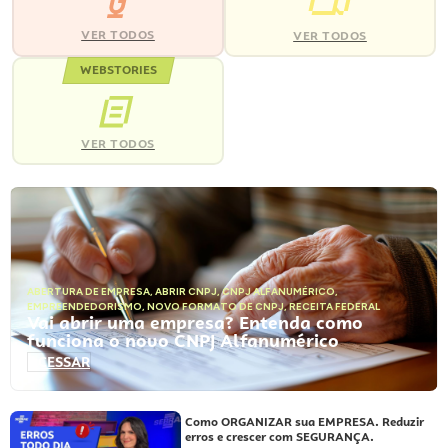
VER TODOS
VER TODOS
WEBSTORIES
VER TODOS
ABERTURA DE EMPRESA
,
ABRIR CNPJ
,
CNPJ ALFANUMÉRICO
,
EMPREENDEDORISMO
,
NOVO FORMATO DE CNPJ
,
RECEITA FEDERAL
Vai abrir uma empresa? Entenda como
funciona o novo CNPJ Alfanumérico
ACESSAR
Como ORGANIZAR sua EMPRESA. Reduzir
erros e crescer com SEGURANÇA.