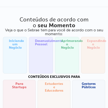
Conteúdos de acordo com
o
seu Momento
Veja o que o Sebrae tem para você de acordo com o seu
momento:
Iniciando
Desenvolvimento
Aprimorando
Expandindo
um
Pessoal
o
o
Negócio
Negócio
Negócio
CONTEÚDOS EXCLUSIVOS PARA
Para
Estudantes
Gestores
Startups
e
Públicos
Educadores