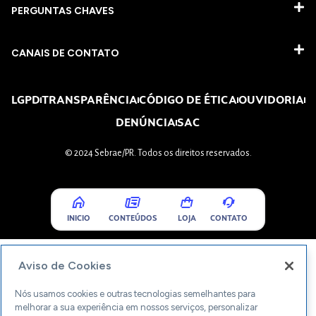
PERGUNTAS CHAVES​
CANAIS DE CONTATO
LGPD
TRANSPARÊNCIA
CÓDIGO DE ÉTICA
OUVIDORIA
DENÚNCIA
SAC
© 2024 Sebrae/PR. Todos os direitos reservados.
INICIO
CONTEÚDOS
LOJA
CONTATO
Aviso de Cookies
Nós usamos cookies e outras tecnologias semelhantes para
melhorar a sua experiência em nossos serviços, personalizar