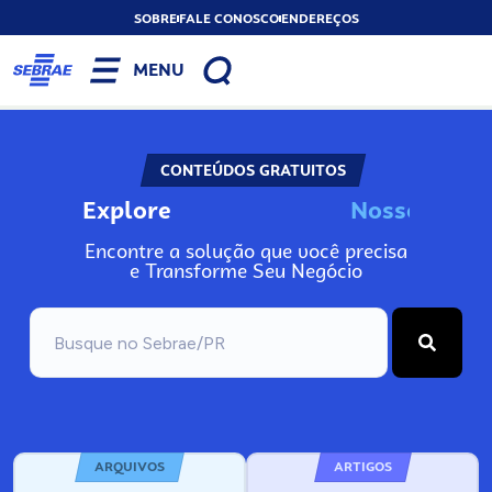
SOBRE
FALE CONOSCO
ENDEREÇOS
MENU
CONTEÚDOS GRATUITOS
Explore
N
o
s
s
o
s
I
n
f
Encontre a solução que você precisa
e Transforme Seu Negócio
ARQUIVOS
ARTIGOS