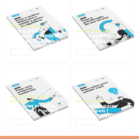
GESTÃO FINANCEIRA
Faça a análise
GESTÃO FINANCEIRA
financeira e atinja o
Faça a precificação do
ponto de equilíbrio |
seu serviço | Prompts
Prompts ChatGPT
ChatGPT
ACESSAR
ACESSAR
NEGÓCIOS
,
PROCESSOS
EMPRESARIAIS
NEGÓCIOS
,
VENDAS
Faça uma proposta
Faça ações para
comercial | Prompts
vender mais |
ChatGPT
Prompts ChatGPT
ACESSAR
ACESSAR