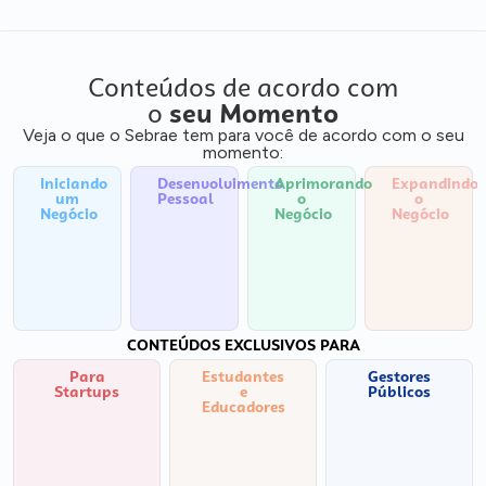
Conteúdos de acordo com
o
seu Momento
Veja o que o Sebrae tem para você de acordo com o seu
momento:
Iniciando
Desenvolvimento
Aprimorando
Expandindo
um
Pessoal
o
o
Negócio
Negócio
Negócio
CONTEÚDOS EXCLUSIVOS PARA
Para
Estudantes
Gestores
Startups
e
Públicos
Educadores