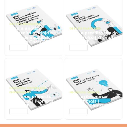
GESTÃO FINANCEIRA
Faça a análise
GESTÃO FINANCEIRA
financeira e atinja o
Faça a precificação do
ponto de equilíbrio |
seu serviço | Prompts
Prompts ChatGPT
ChatGPT
ACESSAR
ACESSAR
NEGÓCIOS
,
PROCESSOS
EMPRESARIAIS
NEGÓCIOS
,
VENDAS
Faça uma proposta
Faça ações para
comercial | Prompts
vender mais |
ChatGPT
Prompts ChatGPT
ACESSAR
ACESSAR