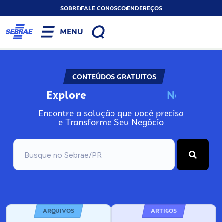
SOBRE
FALE CONOSCO
ENDEREÇOS
MENU
CONTEÚDOS GRATUITOS
Explore
N
o
s
s
o
s
P
o
Encontre a solução que você precisa
e Transforme Seu Negócio
ARQUIVOS
ARTIGOS