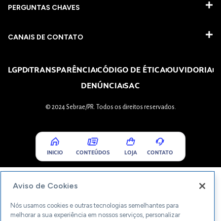
PERGUNTAS CHAVES​
CANAIS DE CONTATO
LGPD
TRANSPARÊNCIA
CÓDIGO DE ÉTICA
OUVIDORIA
DENÚNCIA
SAC
© 2024 Sebrae/PR. Todos os direitos reservados.
INICIO
CONTEÚDOS
LOJA
CONTATO
Aviso de Cookies
Nós usamos cookies e outras tecnologias semelhantes para
melhorar a sua experiência em nossos serviços, personalizar