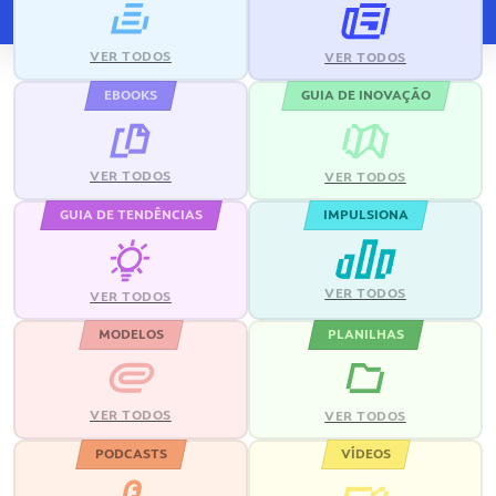
VER TODOS
VER TODOS
EBOOKS
GUIA DE INOVAÇÃO
VER TODOS
VER TODOS
GUIA DE TENDÊNCIAS
IMPULSIONA
VER TODOS
VER TODOS
MODELOS
PLANILHAS
VER TODOS
VER TODOS
PODCASTS
VÍDEOS