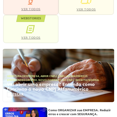
VER TODOS
VER TODOS
WEBSTORIES
VER TODOS
ABERTURA DE EMPRESA
,
ABRIR CNPJ
,
CNPJ ALFANUMÉRICO
,
EMPREENDEDORISMO
,
NOVO FORMATO DE CNPJ
,
RECEITA FEDERAL
Vai abrir uma empresa? Entenda como
funciona o novo CNPJ Alfanumérico
ACESSAR
Como ORGANIZAR sua EMPRESA. Reduzir
erros e crescer com SEGURANÇA.