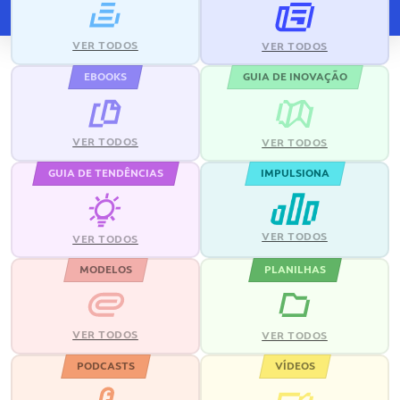
VER TODOS
VER TODOS
EBOOKS
GUIA DE INOVAÇÃO
VER TODOS
VER TODOS
GUIA DE TENDÊNCIAS
IMPULSIONA
VER TODOS
VER TODOS
MODELOS
PLANILHAS
VER TODOS
VER TODOS
PODCASTS
VÍDEOS