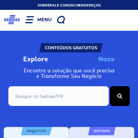
SOBRE
FALE CONOSCO
ENDEREÇOS
MENU
CONTEÚDOS GRATUITOS
Explore
N
o
s
s
o
s
A
Encontre a solução que você precisa
e Transforme Seu Negócio
ARQUIVOS
ARTIGOS