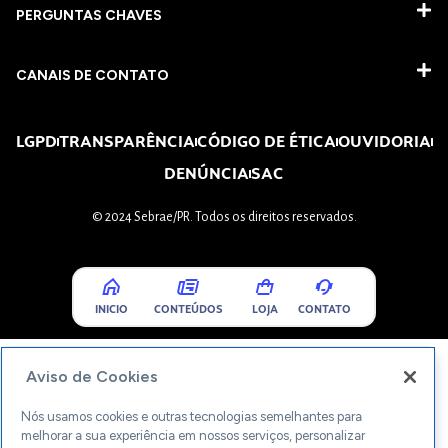
PERGUNTAS CHAVES​
CANAIS DE CONTATO
LGPD
TRANSPARÊNCIA
CÓDIGO DE ÉTICA
OUVIDORIA
DENÚNCIA
SAC
© 2024 Sebrae/PR. Todos os direitos reservados.
INICIO
CONTEÚDOS
LOJA
CONTATO
Aviso de Cookies
Nós usamos cookies e outras tecnologias semelhantes para
melhorar a sua experiência em nossos serviços, personalizar