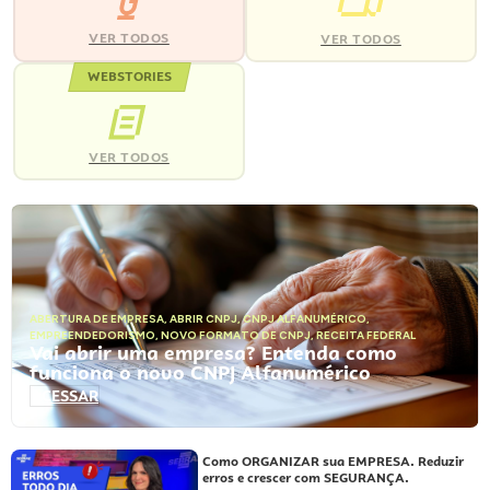
VER TODOS
VER TODOS
WEBSTORIES
VER TODOS
ABERTURA DE EMPRESA
,
ABRIR CNPJ
,
CNPJ ALFANUMÉRICO
,
EMPREENDEDORISMO
,
NOVO FORMATO DE CNPJ
,
RECEITA FEDERAL
Vai abrir uma empresa? Entenda como
funciona o novo CNPJ Alfanumérico
ACESSAR
Como ORGANIZAR sua EMPRESA. Reduzir
erros e crescer com SEGURANÇA.