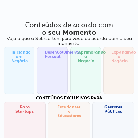
Conteúdos de acordo com
o
seu Momento
Veja o que o Sebrae tem para você de acordo com o seu
momento:
Iniciando
Desenvolvimento
Aprimorando
Expandindo
um
Pessoal
o
o
Negócio
Negócio
Negócio
CONTEÚDOS EXCLUSIVOS PARA
Para
Estudantes
Gestores
Startups
e
Públicos
Educadores