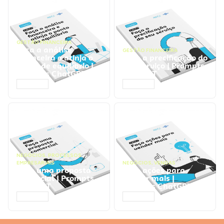
GESTÃO FINANCEIRA
Faça a análise
GESTÃO FINANCEIRA
financeira e atinja o
Faça a precificação do
ponto de equilíbrio |
seu serviço | Prompts
Prompts ChatGPT
ChatGPT
ACESSAR
ACESSAR
NEGÓCIOS
,
PROCESSOS
EMPRESARIAIS
NEGÓCIOS
,
VENDAS
Faça uma proposta
Faça ações para
comercial | Prompts
vender mais |
ChatGPT
Prompts ChatGPT
ACESSAR
ACESSAR