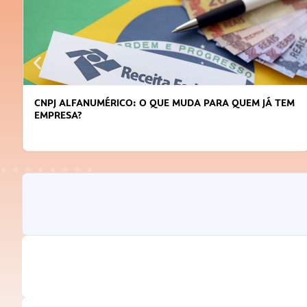
ALFANUMÉRICO: O QUE MUDA PARA QUEM JÁ TEM
DICAS P
SA?