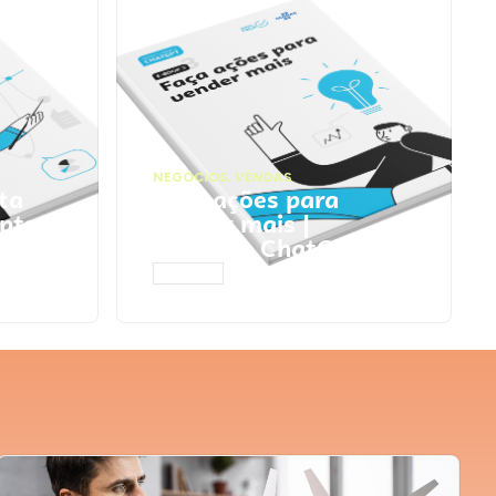
NEGÓCIOS
,
VENDAS
ta
Faça ações para
pts
vender mais |
Prompts ChatGPT
ACESSAR