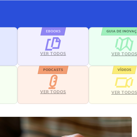
EBOOKS
GUIA DE INOVA
VER TODOS
VER TODO
PODCASTS
VÍDEOS
VER TODOS
VER TODO