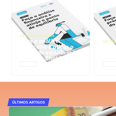
GESTÃO FINANCEIRA
Faça a análise
GESTÃO
financeira e atinja o
Faça
ponto de equilíbrio |
seu 
Prompts ChatGPT
Cha
ACESSAR
ACESS
ÚLTIMOS ARTIGOS