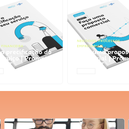
NEGÓCIOS
,
PROCESSOS
 FINANCEIRA
EMPRESARIAIS
 a precificação do
Faça uma propos
serviço | Prompts
comercial | Prom
tGPT
ChatGPT
AR
ACESSAR