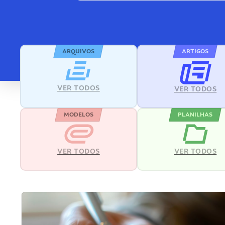
ARQUIVOS
ARTIGOS
VER TODOS
VER TODOS
MODELOS
PLANILHAS
VER TODOS
VER TODOS