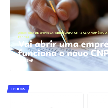
ABERTURA DE EMPRESA
,
ABRIR CNPJ
,
CNPJ ALFANUMÉRICO
FEDERAL
Vai abrir uma empr
funciona o novo CN
ACESSAR
EBOOKS