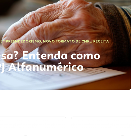
,
EMPREENDEDORISMO
,
NOVO FORMATO DE CNPJ
,
RECEITA
esa? Entenda como
PJ Alfanumérico