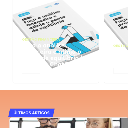
GESTÃO FINANCEIRA
Faça a análise
GESTÃO
financeira e atinja o
Faça
ponto de equilíbrio |
seu 
Prompts ChatGPT
Cha
ACESSAR
ACESS
ÚLTIMOS ARTIGOS