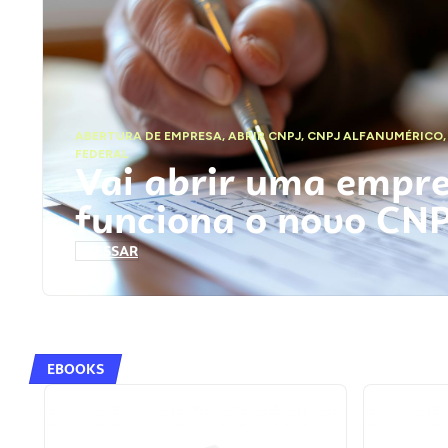
ABERTURA DE EMPRESA
,
ABRIR CNPJ
,
CNPJ ALFANUMÉRICO
FEDERAL
Vai abrir uma empr
funciona o novo CN
ACESSAR
EBOOKS