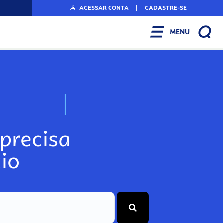
ACESSAR CONTA
|
CADASTRE-SE
MENU
N
o
s
s
o
s
A
r
precisa
io