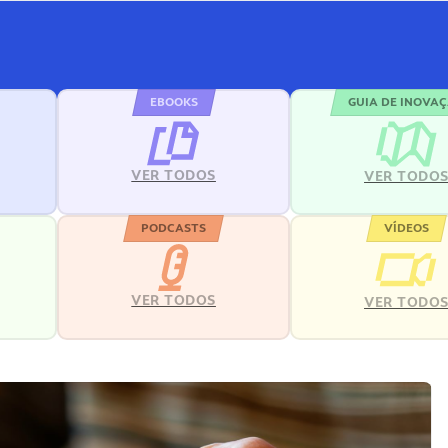
EBOOKS
GUIA DE INOVA
VER TODOS
VER TODO
PODCASTS
VÍDEOS
VER TODOS
VER TODO