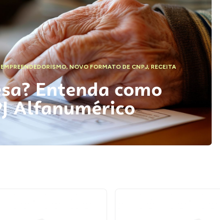
,
EMPREENDEDORISMO
,
NOVO FORMATO DE CNPJ
,
RECEITA
esa? Entenda como
PJ Alfanumérico