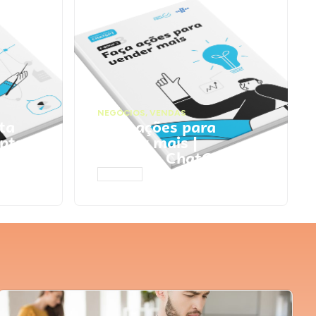
NEGÓCIOS
,
VENDAS
ta
Faça ações para
pts
vender mais |
Prompts ChatGPT
ACESSAR