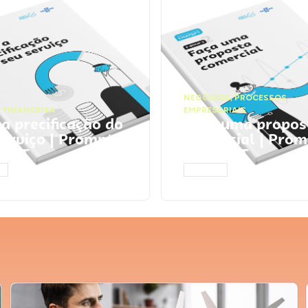
NEGÓCIOS
,
PROCESSOS
 FINANCEIRA
EMPRESARIAIS
 a precificação do
Faça uma propos
serviço | Prompts
comercial | Prom
tGPT
ChatGPT
AR
ACESSAR