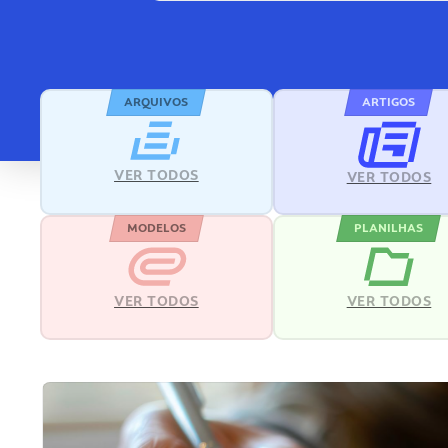
ARQUIVOS
ARTIGOS
VER TODOS
VER TODOS
MODELOS
PLANILHAS
VER TODOS
VER TODOS