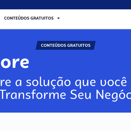
CONTEÚDOS GRATUITOS
CONTEÚDOS GRATUITOS
lore
re a solução que você 
 Transforme Seu Negóc