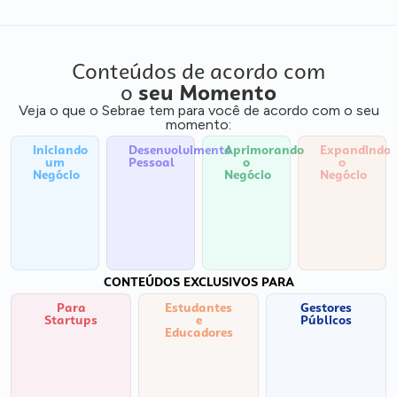
Conteúdos de acordo com
o
seu Momento
Veja o que o Sebrae tem para você de acordo com o seu
momento:
Iniciando
Desenvolvimento
Aprimorando
Expandindo
um
Pessoal
o
o
Negócio
Negócio
Negócio
CONTEÚDOS EXCLUSIVOS PARA
Para
Estudantes
Gestores
Startups
e
Públicos
Educadores