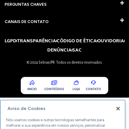
PERGUNTAS CHAVES​
CANAIS DE CONTATO
LGPD
TRANSPARÊNCIA
CÓDIGO DE ÉTICA
OUVIDORIA
DENÚNCIA
SAC
© 2024 Sebrae/PR. Todos os direitos reservados.
INICIO
CONTEÚDOS
LOJA
CONTATO
Aviso de Cookies
Nós usamos cookies e outras tecnologias semelhantes para
melhorar a sua experiência em nossos serviços, personalizar