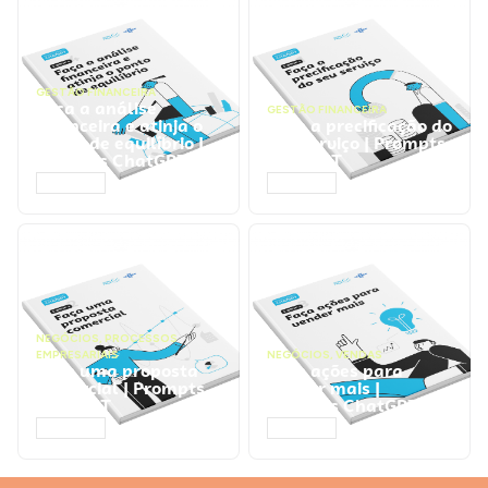
GESTÃO FINANCEIRA
Faça a análise
GESTÃO FINANCEIRA
financeira e atinja o
Faça a precificação do
ponto de equilíbrio |
seu serviço | Prompts
Prompts ChatGPT
ChatGPT
ACESSAR
ACESSAR
NEGÓCIOS
,
PROCESSOS
EMPRESARIAIS
NEGÓCIOS
,
VENDAS
Faça uma proposta
Faça ações para
comercial | Prompts
vender mais |
ChatGPT
Prompts ChatGPT
ACESSAR
ACESSAR