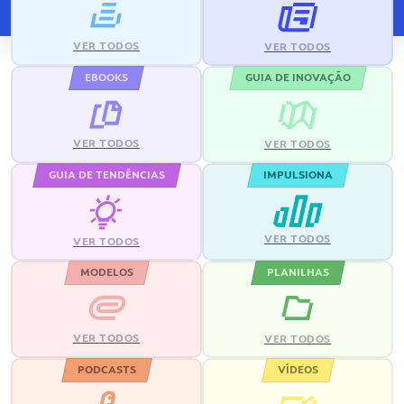
VER TODOS
VER TODOS
EBOOKS
GUIA DE INOVAÇÃO
VER TODOS
VER TODOS
GUIA DE TENDÊNCIAS
IMPULSIONA
VER TODOS
VER TODOS
MODELOS
PLANILHAS
VER TODOS
VER TODOS
PODCASTS
VÍDEOS