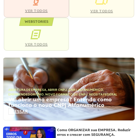
VER TODOS
VER TODOS
WEBSTORIES
VER TODOS
ABERTURA DE EMPRESA
,
ABRIR CNPJ
,
CNPJ ALFANUMÉRICO
,
EMPREENDEDORISMO
,
NOVO FORMATO DE CNPJ
,
RECEITA FEDERAL
Vai abrir uma empresa? Entenda como
funciona o novo CNPJ Alfanumérico
ACESSAR
Como ORGANIZAR sua EMPRESA. Reduzir
erros e crescer com SEGURANÇA.