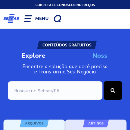
SOBRE
FALE CONOSCO
ENDEREÇOS
MENU
CONTEÚDOS GRATUITOS
Explore
N
o
s
s
o
s
I
n
f
o
Encontre a solução que você precisa
e Transforme Seu Negócio
ARQUIVOS
ARTIGOS