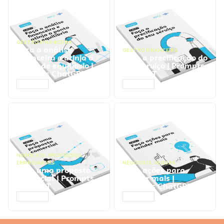
GESTÃO FINANCEIRA
Faça a análise
GESTÃO FINANCEIRA
financeira e atinja o
Faça a precificação do
ponto de equilíbrio |
seu serviço | Prompts
Prompts ChatGPT
ChatGPT
ACESSAR
ACESSAR
NEGÓCIOS
,
PROCESSOS
EMPRESARIAIS
NEGÓCIOS
,
VENDAS
Faça uma proposta
Faça ações para
comercial | Prompts
vender mais |
ChatGPT
Prompts ChatGPT
ACESSAR
ACESSAR