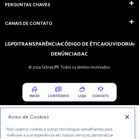
PERGUNTAS CHAVES​
CANAIS DE CONTATO
LGPD
TRANSPARÊNCIA
CÓDIGO DE ÉTICA
OUVIDORIA
DENÚNCIA
SAC
© 2024 Sebrae/PR. Todos os direitos reservados.
INICIO
CONTEÚDOS
LOJA
CONTATO
Aviso de Cookies
Nós usamos cookies e outras tecnologias semelhantes para
melhorar a sua experiência em nossos serviços, personalizar