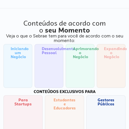
Conteúdos de acordo com
o
seu Momento
Veja o que o Sebrae tem para você de acordo com o seu
momento:
Iniciando
Desenvolvimento
Aprimorando
Expandindo
um
Pessoal
o
o
Negócio
Negócio
Negócio
CONTEÚDOS EXCLUSIVOS PARA
Para
Estudantes
Gestores
Startups
e
Públicos
Educadores