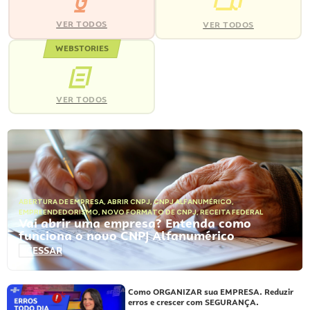
VER TODOS
VER TODOS
WEBSTORIES
VER TODOS
ABERTURA DE EMPRESA
,
ABRIR CNPJ
,
CNPJ ALFANUMÉRICO
,
EMPREENDEDORISMO
,
NOVO FORMATO DE CNPJ
,
RECEITA FEDERAL
Vai abrir uma empresa? Entenda como
funciona o novo CNPJ Alfanumérico
ACESSAR
Como ORGANIZAR sua EMPRESA. Reduzir
erros e crescer com SEGURANÇA.