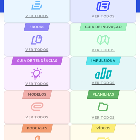
VER TODOS
VER TODOS
EBOOKS
GUIA DE INOVAÇÃO
VER TODOS
VER TODOS
GUIA DE TENDÊNCIAS
IMPULSIONA
VER TODOS
VER TODOS
MODELOS
PLANILHAS
VER TODOS
VER TODOS
PODCASTS
VÍDEOS