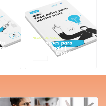
NEGÓCIOS
,
VENDAS
ta
Faça ações para
pts
vender mais |
Prompts ChatGPT
ACESSAR