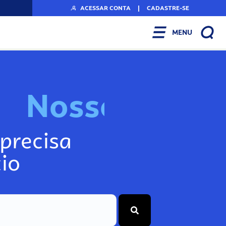
ACESSAR CONTA
|
CADASTRE-SE
MENU
N
o
s
s
o
s
I
n
f
o
g
precisa
io