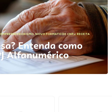
,
EMPREENDEDORISMO
,
NOVO FORMATO DE CNPJ
,
RECEITA
esa? Entenda como
PJ Alfanumérico