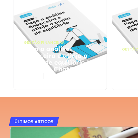
GESTÃO FINANCEIRA
Faça a análise
GESTÃO
financeira e atinja o
Faça
ponto de equilíbrio |
seu 
Prompts ChatGPT
Cha
ACESSAR
ACESS
ÚLTIMOS ARTIGOS