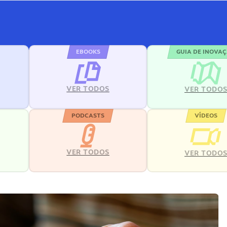
EBOOKS
GUIA DE INOVA
VER TODOS
VER TODO
PODCASTS
VÍDEOS
VER TODOS
VER TODO