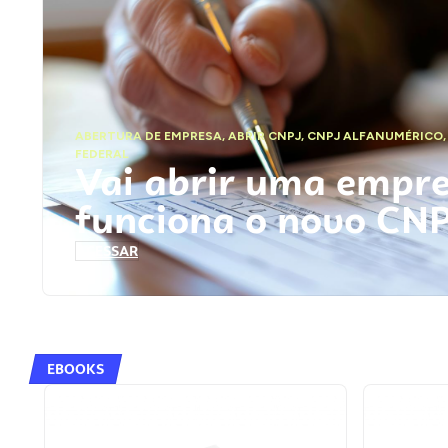
ABERTURA DE EMPRESA
,
ABRIR CNPJ
,
CNPJ ALFANUMÉRICO
FEDERAL
Vai abrir uma empr
funciona o novo CN
ACESSAR
EBOOKS