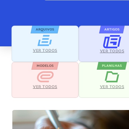
ARQUIVOS
ARTIGOS
VER TODOS
VER TODOS
MODELOS
PLANILHAS
VER TODOS
VER TODOS