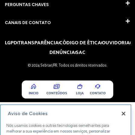
PERGUNTAS CHAVES​
CANAIS DE CONTATO
LGPD
TRANSPARÊNCIA
CÓDIGO DE ÉTICA
OUVIDORIA
DENÚNCIA
SAC
© 2024 Sebrae/PR. Todos os direitos reservados.
INICIO
CONTEÚDOS
LOJA
CONTATO
Aviso de Cookies
Nós usamos cookies e outras tecnologias semelhantes para
melhorar a sua experiência em nossos serviços, personalizar