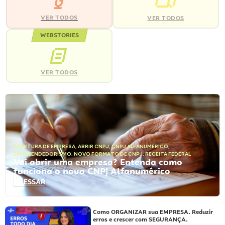
VER TODOS
VER TODOS
WEBSTORIES
VER TODOS
ABERTURA DE EMPRESA
,
ABRIR CNPJ
,
CNPJ ALFANUMÉRICO
,
EMPREENDEDORISMO
,
NOVO FORMATO DE CNPJ
,
RECEITA FEDERAL
Vai abrir uma empresa? Entenda como
funciona o novo CNPJ Alfanumérico
ACESSAR
Como ORGANIZAR sua EMPRESA. Reduzir
erros e crescer com SEGURANÇA.