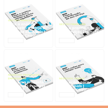
GESTÃO FINANCEIRA
Faça a análise
GESTÃO FINANCEIRA
financeira e atinja o
Faça a precificação do
ponto de equilíbrio |
seu serviço | Prompts
Prompts ChatGPT
ChatGPT
ACESSAR
ACESSAR
NEGÓCIOS
,
PROCESSOS
EMPRESARIAIS
NEGÓCIOS
,
VENDAS
Faça uma proposta
Faça ações para
comercial | Prompts
vender mais |
ChatGPT
Prompts ChatGPT
ACESSAR
ACESSAR