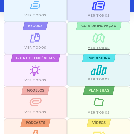
VER TODOS
VER TODOS
EBOOKS
GUIA DE INOVAÇÃO
VER TODOS
VER TODOS
GUIA DE TENDÊNCIAS
IMPULSIONA
VER TODOS
VER TODOS
MODELOS
PLANILHAS
VER TODOS
VER TODOS
PODCASTS
VÍDEOS