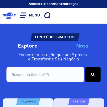
SOBRE
FALE CONOSCO
ENDEREÇOS
MENU
CONTEÚDOS GRATUITOS
Explore
N
o
s
s
o
s
I
n
f
o
Encontre a solução que você precisa
e Transforme Seu Negócio
ARQUIVOS
ARTIGOS