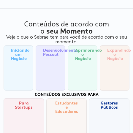
Conteúdos de acordo com
o
seu Momento
Veja o que o Sebrae tem para você de acordo com o seu
momento:
Iniciando
Desenvolvimento
Aprimorando
Expandindo
um
Pessoal
o
o
Negócio
Negócio
Negócio
CONTEÚDOS EXCLUSIVOS PARA
Para
Estudantes
Gestores
Startups
e
Públicos
Educadores