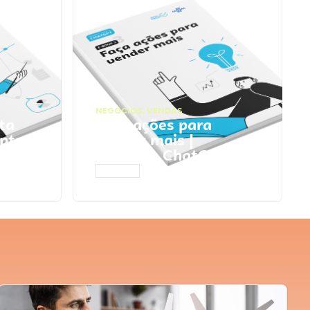
NEGÓCIOS
,
VENDAS
ta
Faça ações para
pts
vender mais |
Prompts ChatGPT
ACESSAR