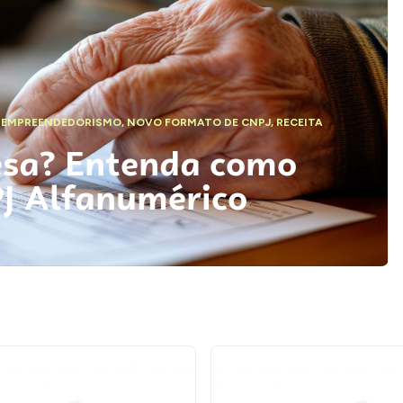
,
EMPREENDEDORISMO
,
NOVO FORMATO DE CNPJ
,
RECEITA
esa? Entenda como
PJ Alfanumérico