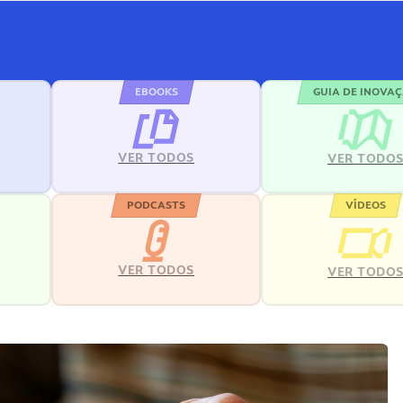
EBOOKS
GUIA DE INOVA
VER TODOS
VER TODO
PODCASTS
VÍDEOS
VER TODOS
VER TODO