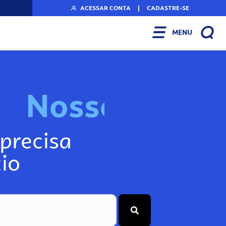
ACESSAR CONTA
|
CADASTRE-SE
MENU
N
o
s
s
o
s
I
n
f
o
g
precisa
io