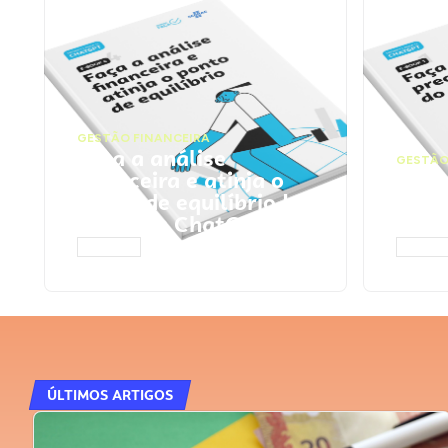
GESTÃO FINANCEIRA
Faça a análise
GESTÃO
financeira e atinja o
Faça
ponto de equilíbrio |
seu 
Prompts ChatGPT
Cha
ACESSAR
ACESS
ÚLTIMOS ARTIGOS