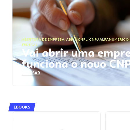
ABERTURA DE EMPRESA
,
ABRIR CNPJ
,
CNPJ ALFANUMÉRICO
FEDERAL
Vai abrir uma empr
funciona o novo CN
ACESSAR
EBOOKS