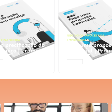
NEGÓCIOS
,
PROCESSOS
 FINANCEIRA
EMPRESARIAIS
 a precificação do
Faça uma propos
serviço | Prompts
comercial | Prom
tGPT
ChatGPT
AR
ACESSAR