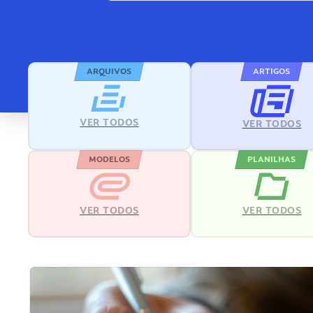
ARQUIVOS
ARTIGOS
VER TODOS
VER TODOS
MODELOS
PLANILHAS
VER TODOS
VER TODOS