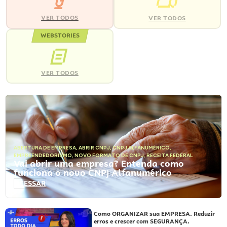
VER TODOS
VER TODOS
WEBSTORIES
VER TODOS
ABERTURA DE EMPRESA
,
ABRIR CNPJ
,
CNPJ ALFANUMÉRICO
,
EMPREENDEDORISMO
,
NOVO FORMATO DE CNPJ
,
RECEITA FEDERAL
Vai abrir uma empresa? Entenda como
funciona o novo CNPJ Alfanumérico
ACESSAR
Como ORGANIZAR sua EMPRESA. Reduzir
erros e crescer com SEGURANÇA.