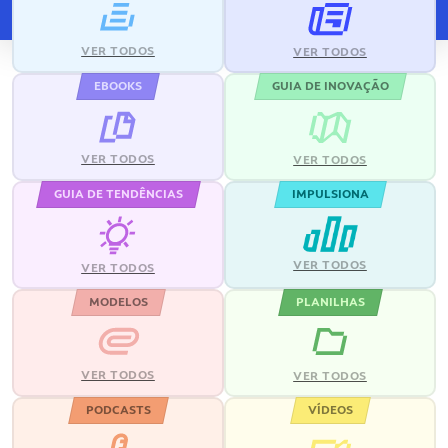
VER TODOS
VER TODOS
EBOOKS
GUIA DE INOVAÇÃO
VER TODOS
VER TODOS
GUIA DE TENDÊNCIAS
IMPULSIONA
VER TODOS
VER TODOS
MODELOS
PLANILHAS
VER TODOS
VER TODOS
PODCASTS
VÍDEOS