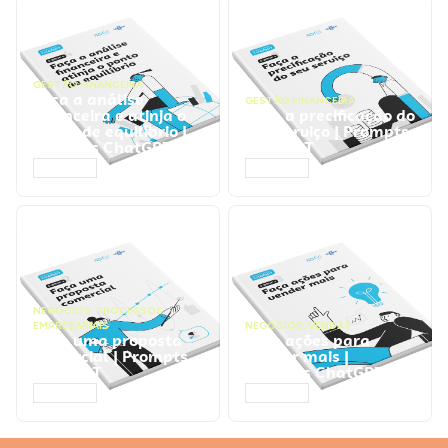
GESTÃO FINANCEIRA
Faça a análise
GESTÃO FINANCEIRA
financeira e atinja o
Faça a precificação do
ponto de equilíbrio |
seu serviço | Prompts
Prompts ChatGPT
ChatGPT
ACESSAR
ACESSAR
NEGÓCIOS
,
PROCESSOS
EMPRESARIAIS
NEGÓCIOS
,
VENDAS
Faça uma proposta
Faça ações para
comercial | Prompts
vender mais |
ChatGPT
Prompts ChatGPT
ACESSAR
ACESSAR