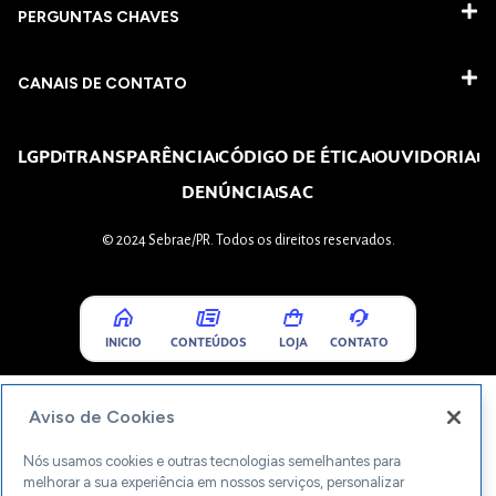
PERGUNTAS CHAVES​
CANAIS DE CONTATO
LGPD
TRANSPARÊNCIA
CÓDIGO DE ÉTICA
OUVIDORIA
DENÚNCIA
SAC
© 2024 Sebrae/PR. Todos os direitos reservados.
INICIO
CONTEÚDOS
LOJA
CONTATO
Aviso de Cookies
Nós usamos cookies e outras tecnologias semelhantes para
melhorar a sua experiência em nossos serviços, personalizar