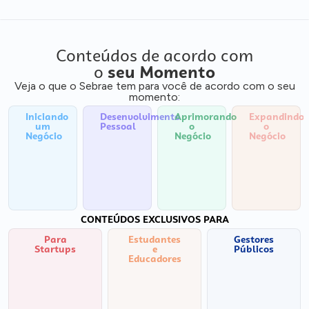
Conteúdos de acordo com
o
seu Momento
Veja o que o Sebrae tem para você de acordo com o seu
momento:
Iniciando
Desenvolvimento
Aprimorando
Expandindo
um
Pessoal
o
o
Negócio
Negócio
Negócio
CONTEÚDOS EXCLUSIVOS PARA
Para
Estudantes
Gestores
Startups
e
Públicos
Educadores