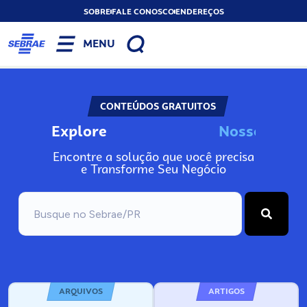
SOBRE
FALE CONOSCO
ENDEREÇOS
MENU
CONTEÚDOS GRATUITOS
Explore
N
o
s
s
o
s
I
n
f
Encontre a solução que você precisa
e Transforme Seu Negócio
ARQUIVOS
ARTIGOS