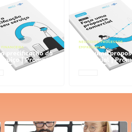
NEGÓCIOS
,
PROCESSOS
 FINANCEIRA
EMPRESARIAIS
 a precificação do
Faça uma propos
serviço | Prompts
comercial | Prom
tGPT
ChatGPT
AR
ACESSAR