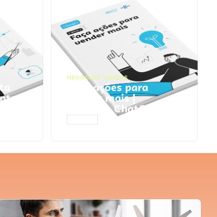
NEGÓCIOS
,
VENDAS
ta
Faça ações para
pts
vender mais |
Prompts ChatGPT
ACESSAR