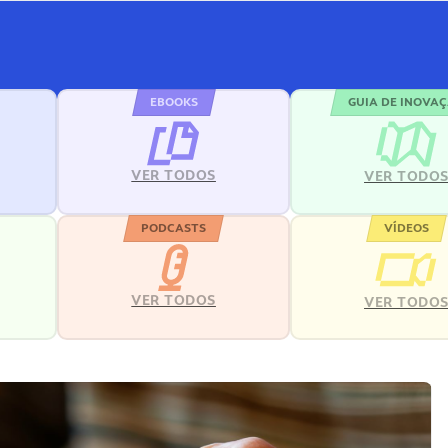
EBOOKS
GUIA DE INOVA
VER TODOS
VER TODO
PODCASTS
VÍDEOS
VER TODOS
VER TODO