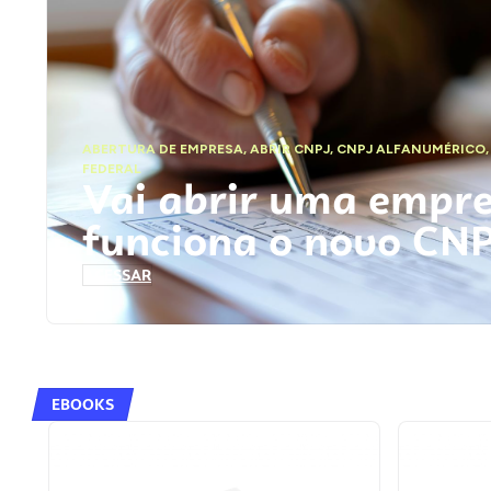
ABERTURA DE EMPRESA
,
ABRIR CNPJ
,
CNPJ ALFANUMÉRICO
FEDERAL
Vai abrir uma empr
funciona o novo CN
ACESSAR
EBOOKS