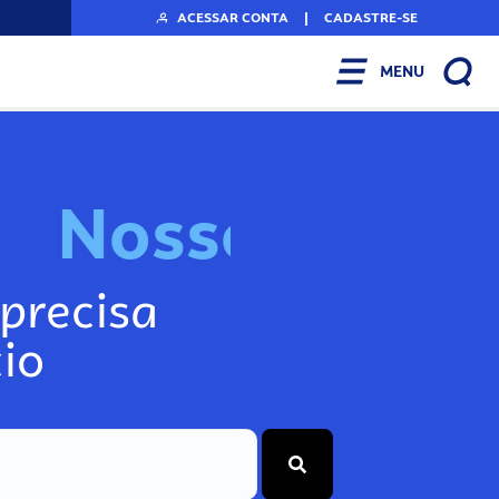
ACESSAR CONTA
|
CADASTRE-SE
MENU
N
o
s
s
o
s
I
n
f
precisa
io