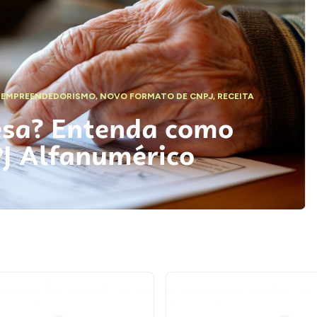
,
EMPREENDEDORISMO
,
NOVO FORMATO DE CNPJ
,
RECEITA
esa? Entenda como
PJ Alfanumérico