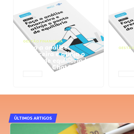
GESTÃO FINANCEIRA
Faça a análise
GESTÃO
financeira e atinja o
Faça
ponto de equilíbrio |
seu 
Prompts ChatGPT
Cha
ACESSAR
ACESS
ÚLTIMOS ARTIGOS