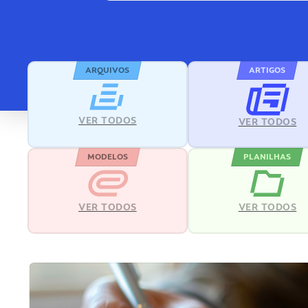
ARQUIVOS
ARTIGOS
VER TODOS
VER TODOS
MODELOS
PLANILHAS
VER TODOS
VER TODOS