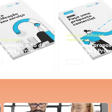
NEGÓCIOS
,
PROCESSOS
 FINANCEIRA
EMPRESARIAIS
 a precificação do
Faça uma propos
serviço | Prompts
comercial | Prom
tGPT
ChatGPT
AR
ACESSAR