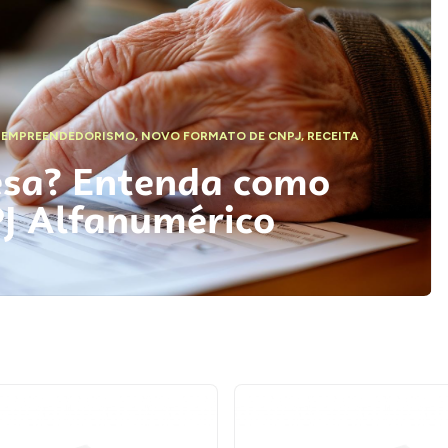
,
EMPREENDEDORISMO
,
NOVO FORMATO DE CNPJ
,
RECEITA
esa? Entenda como
PJ Alfanumérico