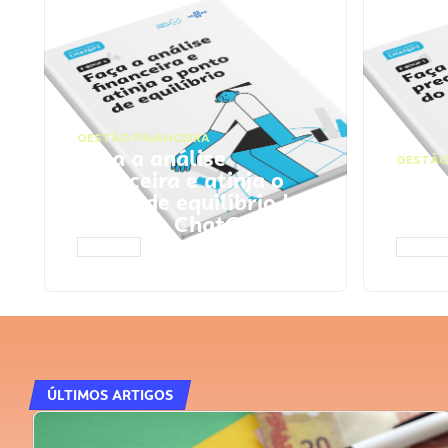
GESTÃO FINANCEIRA
Faça a análise
GESTÃO
financeira e atinja o
Faça
ponto de equilíbrio |
seu 
Prompts ChatGPT
Cha
ACESSAR
ACESS
ÚLTIMOS ARTIGOS