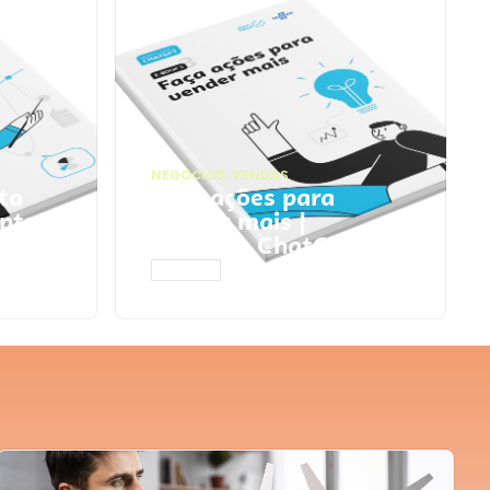
NEGÓCIOS
,
VENDAS
ta
Faça ações para
pts
vender mais |
Prompts ChatGPT
ACESSAR