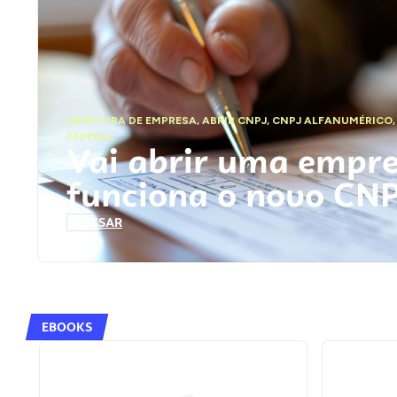
ABERTURA DE EMPRESA
,
ABRIR CNPJ
,
CNPJ ALFANUMÉRICO
FEDERAL
Vai abrir uma empr
funciona o novo CN
ACESSAR
EBOOKS