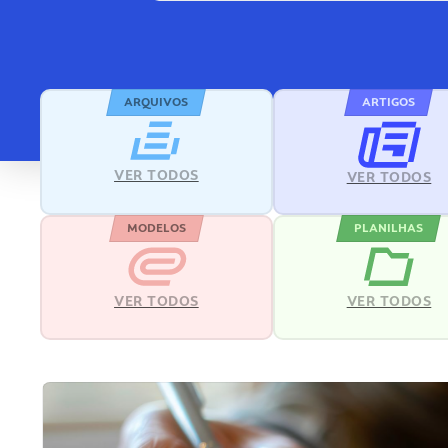
ARQUIVOS
ARTIGOS
VER TODOS
VER TODOS
MODELOS
PLANILHAS
VER TODOS
VER TODOS