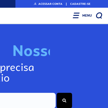
ACESSAR CONTA
|
CADASTRE-SE
MENU
N
o
s
s
o
s
I
n
f
o
g
precisa
io