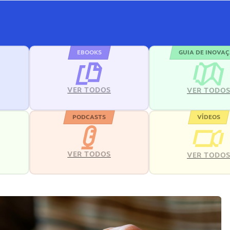
EBOOKS
GUIA DE INOVA
VER TODOS
VER TODO
PODCASTS
VÍDEOS
VER TODOS
VER TODO