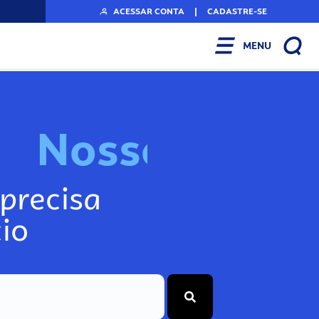
ACESSAR CONTA
|
CADASTRE-SE
MENU
N
o
s
s
o
s
I
n
f
o
precisa
io