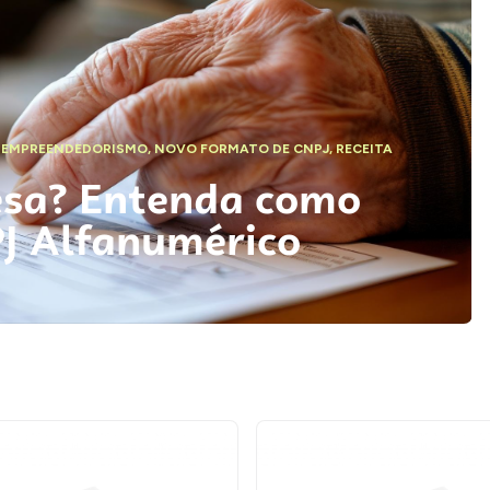
,
EMPREENDEDORISMO
,
NOVO FORMATO DE CNPJ
,
RECEITA
esa? Entenda como
PJ Alfanumérico