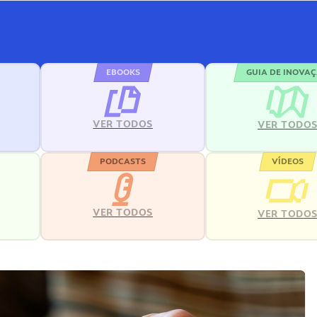
EBOOKS
GUIA DE INOVA
VER TODOS
VER TODO
PODCASTS
VÍDEOS
VER TODOS
VER TODO