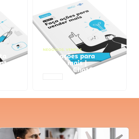
NEGÓCIOS
,
VENDAS
ta
Faça ações para
pts
vender mais |
Prompts ChatGPT
ACESSAR