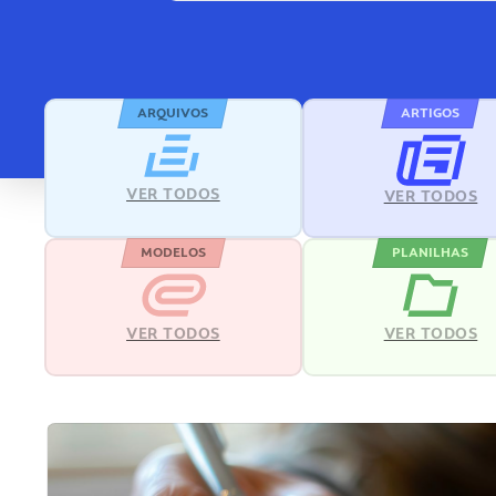
ARQUIVOS
ARTIGOS
VER TODOS
VER TODOS
MODELOS
PLANILHAS
VER TODOS
VER TODOS