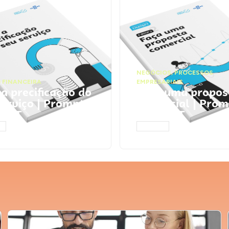
NEGÓCIOS
,
PROCESSOS
 FINANCEIRA
EMPRESARIAIS
 a precificação do
Faça uma propos
serviço | Prompts
comercial | Prom
tGPT
ChatGPT
AR
ACESSAR