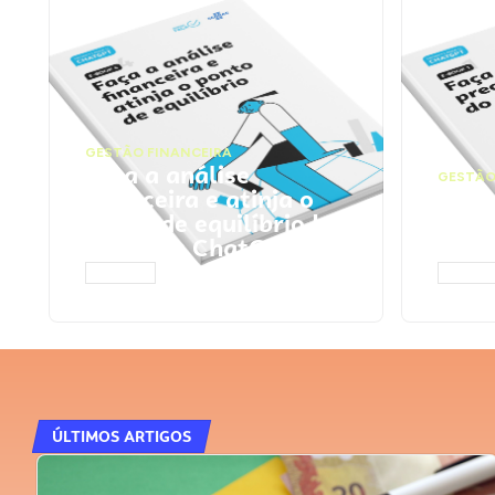
GESTÃO FINANCEIRA
Faça a análise
GESTÃO
financeira e atinja o
Faça
ponto de equilíbrio |
seu 
Prompts ChatGPT
Cha
ACESSAR
ACESS
ÚLTIMOS ARTIGOS