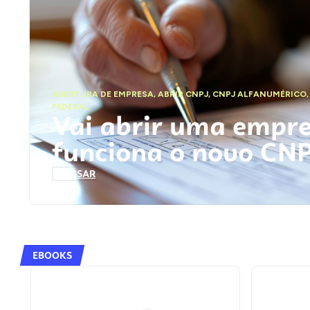
ABERTURA DE EMPRESA
,
ABRIR CNPJ
,
CNPJ ALFANUMÉRICO
FEDERAL
Vai abrir uma empr
funciona o novo CN
ACESSAR
EBOOKS