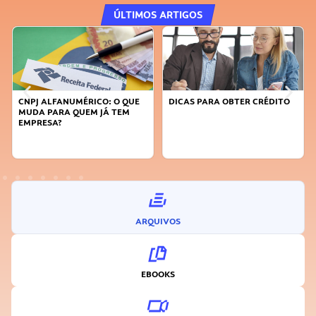
ÚLTIMOS ARTIGOS
CNPJ ALFANUMÉRICO: O QUE
DICAS PARA OBTER CRÉDITO
FA
MUDA PARA QUEM JÁ TEM
SU
EMPRESA?
I
ARQUIVOS
EBOOKS