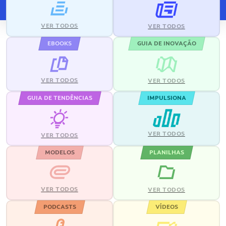
VER TODOS
VER TODOS
EBOOKS
GUIA DE INOVAÇÃO
VER TODOS
VER TODOS
GUIA DE TENDÊNCIAS
IMPULSIONA
VER TODOS
VER TODOS
MODELOS
PLANILHAS
VER TODOS
VER TODOS
PODCASTS
VÍDEOS