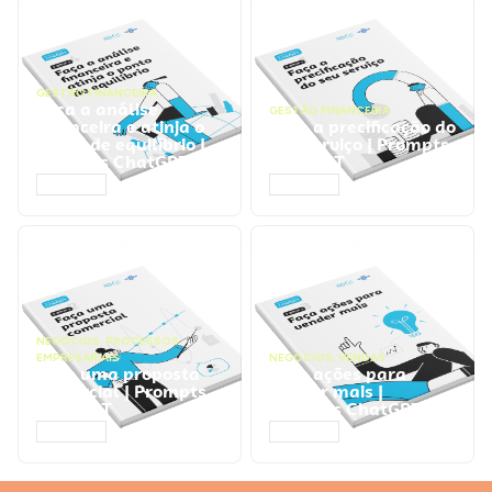
GESTÃO FINANCEIRA
Faça a análise
GESTÃO FINANCEIRA
financeira e atinja o
Faça a precificação do
ponto de equilíbrio |
seu serviço | Prompts
Prompts ChatGPT
ChatGPT
ACESSAR
ACESSAR
NEGÓCIOS
,
PROCESSOS
EMPRESARIAIS
NEGÓCIOS
,
VENDAS
Faça uma proposta
Faça ações para
comercial | Prompts
vender mais |
ChatGPT
Prompts ChatGPT
ACESSAR
ACESSAR