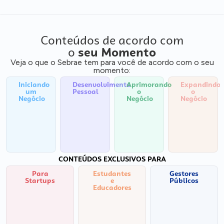
Conteúdos de acordo com
o
seu Momento
Veja o que o Sebrae tem para você de acordo com o seu
momento:
Iniciando
Desenvolvimento
Aprimorando
Expandindo
um
Pessoal
o
o
Negócio
Negócio
Negócio
CONTEÚDOS EXCLUSIVOS PARA
Para
Estudantes
Gestores
Startups
e
Públicos
Educadores