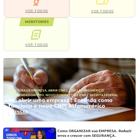
VER TODOS
VER TODOS
WEBSTORIES
VER TODOS
ABERTURA DE EMPRESA
,
ABRIR CNPJ
,
CNPJ ALFANUMÉRICO
,
EMPREENDEDORISMO
,
NOVO FORMATO DE CNPJ
,
RECEITA FEDERAL
Vai abrir uma empresa? Entenda como
funciona o novo CNPJ Alfanumérico
ACESSAR
Como ORGANIZAR sua EMPRESA. Reduzir
erros e crescer com SEGURANÇA.