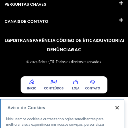
PERGUNTAS CHAVES​
CANAIS DE CONTATO
LGPD
TRANSPARÊNCIA
CÓDIGO DE ÉTICA
OUVIDORIA
DENÚNCIA
SAC
© 2024 Sebrae/PR. Todos os direitos reservados.
INICIO
CONTEÚDOS
LOJA
CONTATO
Aviso de Cookies
Nós usamos cookies e outras tecnologias semelhantes para
melhorar a sua experiência em nossos serviços, personalizar