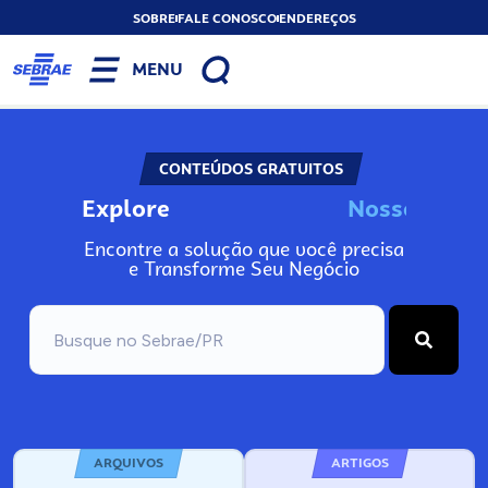
SOBRE
FALE CONOSCO
ENDEREÇOS
MENU
CONTEÚDOS GRATUITOS
Explore
I
n
N
s
o
s
o
s
s
s
s
o
Encontre a solução que você precisa
e Transforme Seu Negócio
ARQUIVOS
ARTIGOS