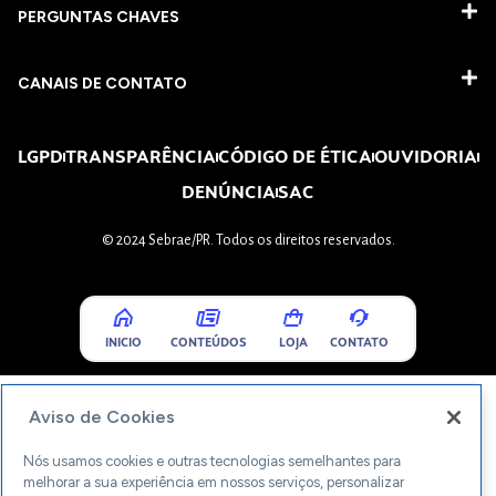
PERGUNTAS CHAVES​
CANAIS DE CONTATO
LGPD
TRANSPARÊNCIA
CÓDIGO DE ÉTICA
OUVIDORIA
DENÚNCIA
SAC
© 2024 Sebrae/PR. Todos os direitos reservados.
INICIO
CONTEÚDOS
LOJA
CONTATO
Aviso de Cookies
Nós usamos cookies e outras tecnologias semelhantes para
melhorar a sua experiência em nossos serviços, personalizar