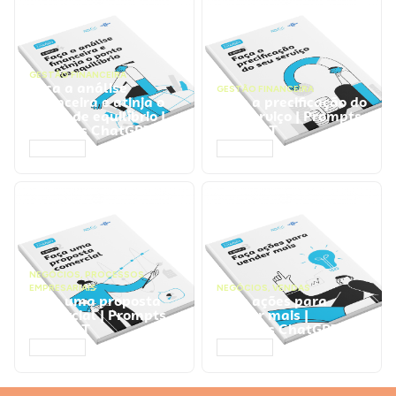
GESTÃO FINANCEIRA
Faça a análise
GESTÃO FINANCEIRA
financeira e atinja o
Faça a precificação do
ponto de equilíbrio |
seu serviço | Prompts
Prompts ChatGPT
ChatGPT
ACESSAR
ACESSAR
NEGÓCIOS
,
PROCESSOS
EMPRESARIAIS
NEGÓCIOS
,
VENDAS
Faça uma proposta
Faça ações para
comercial | Prompts
vender mais |
ChatGPT
Prompts ChatGPT
ACESSAR
ACESSAR