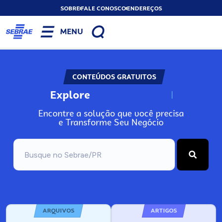
SOBRE
FALE CONOSCO
ENDEREÇOS
MENU
CONTEÚDOS GRATUITOS
Explore
N
o
s
s
o
s
A
Encontre a solução que você precisa
e Transforme Seu Negócio
ARQUIVOS
ARTIGOS