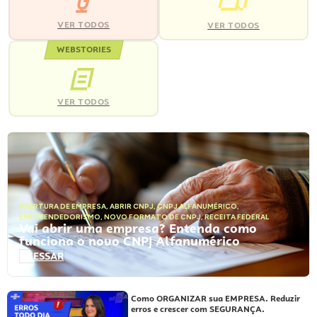
VER TODOS
VER TODOS
WEBSTORIES
VER TODOS
ABERTURA DE EMPRESA
,
ABRIR CNPJ
,
CNPJ ALFANUMÉRICO
,
EMPREENDEDORISMO
,
NOVO FORMATO DE CNPJ
,
RECEITA FEDERAL
Vai abrir uma empresa? Entenda como
funciona o novo CNPJ Alfanumérico
ACESSAR
Como ORGANIZAR sua EMPRESA. Reduzir
erros e crescer com SEGURANÇA.