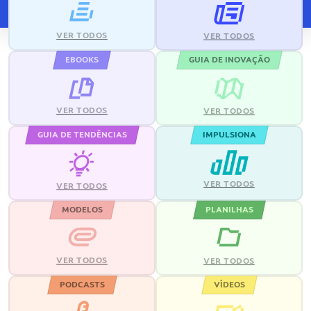
VER TODOS
VER TODOS
EBOOKS
GUIA DE INOVAÇÃO
VER TODOS
VER TODOS
GUIA DE TENDÊNCIAS
IMPULSIONA
VER TODOS
VER TODOS
MODELOS
PLANILHAS
VER TODOS
VER TODOS
PODCASTS
VÍDEOS