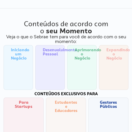
Conteúdos de acordo com
o
seu Momento
Veja o que o Sebrae tem para você de acordo com o seu
momento:
Iniciando
Desenvolvimento
Aprimorando
Expandindo
um
Pessoal
o
o
Negócio
Negócio
Negócio
CONTEÚDOS EXCLUSIVOS PARA
Para
Estudantes
Gestores
Startups
e
Públicos
Educadores