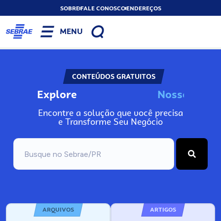
SOBRE
FALE CONOSCO
ENDEREÇOS
MENU
CONTEÚDOS GRATUITOS
Explore
N
o
s
s
o
s
I
n
f
o
Encontre a solução que você precisa
e Transforme Seu Negócio
ARQUIVOS
ARTIGOS