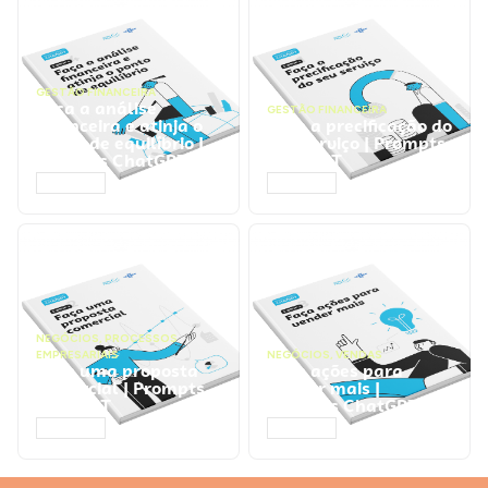
GESTÃO FINANCEIRA
Faça a análise
GESTÃO FINANCEIRA
financeira e atinja o
Faça a precificação do
ponto de equilíbrio |
seu serviço | Prompts
Prompts ChatGPT
ChatGPT
ACESSAR
ACESSAR
NEGÓCIOS
,
PROCESSOS
EMPRESARIAIS
NEGÓCIOS
,
VENDAS
Faça uma proposta
Faça ações para
comercial | Prompts
vender mais |
ChatGPT
Prompts ChatGPT
ACESSAR
ACESSAR