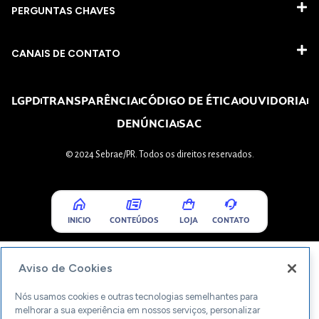
PERGUNTAS CHAVES​
CANAIS DE CONTATO
LGPD
TRANSPARÊNCIA
CÓDIGO DE ÉTICA
OUVIDORIA
DENÚNCIA
SAC
© 2024 Sebrae/PR. Todos os direitos reservados.
INICIO
CONTEÚDOS
LOJA
CONTATO
Aviso de Cookies
Nós usamos cookies e outras tecnologias semelhantes para
melhorar a sua experiência em nossos serviços, personalizar