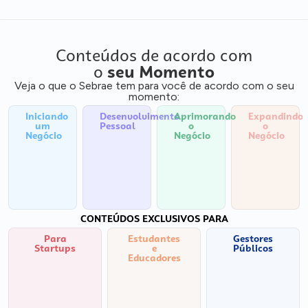
Conteúdos de acordo com
o
seu Momento
Veja o que o Sebrae tem para você de acordo com o seu
momento:
Iniciando
Desenvolvimento
Aprimorando
Expandindo
um
Pessoal
o
o
Negócio
Negócio
Negócio
CONTEÚDOS EXCLUSIVOS PARA
Para
Estudantes
Gestores
Startups
e
Públicos
Educadores