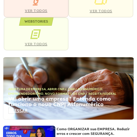
VER TODOS
VER TODOS
WEBSTORIES
VER TODOS
ABERTURA DE EMPRESA
,
ABRIR CNPJ
,
CNPJ ALFANUMÉRICO
,
EMPREENDEDORISMO
,
NOVO FORMATO DE CNPJ
,
RECEITA FEDERAL
Vai abrir uma empresa? Entenda como
funciona o novo CNPJ Alfanumérico
ACESSAR
Como ORGANIZAR sua EMPRESA. Reduzir
erros e crescer com SEGURANÇA.