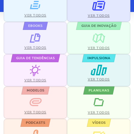
VER TODOS
VER TODOS
EBOOKS
GUIA DE INOVAÇÃO
VER TODOS
VER TODOS
GUIA DE TENDÊNCIAS
IMPULSIONA
VER TODOS
VER TODOS
MODELOS
PLANILHAS
VER TODOS
VER TODOS
PODCASTS
VÍDEOS