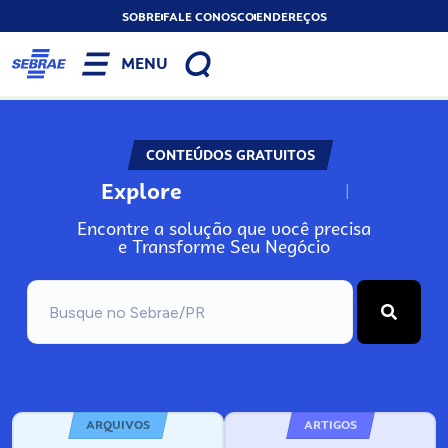
SOBRE
FALE CONOSCO
ENDEREÇOS
MENU
CONTEÚDOS GRATUITOS
Explore
N
o
s
s
o
s
A
Encontre a solução que você precisa
e Transforme Seu Negócio
ARQUIVOS
ARTIGOS