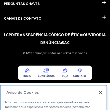
PERGUNTAS CHAVES​
CANAIS DE CONTATO
LGPD
TRANSPARÊNCIA
CÓDIGO DE ÉTICA
OUVIDORIA
DENÚNCIA
SAC
© 2024 Sebrae/PR. Todos os direitos reservados.
INICIO
CONTEÚDOS
LOJA
CONTATO
Aviso de Cookies
Nós usamos cookies e outras tecnologias semelhantes para
melhorar a sua experiência em nossos serviços, personalizar