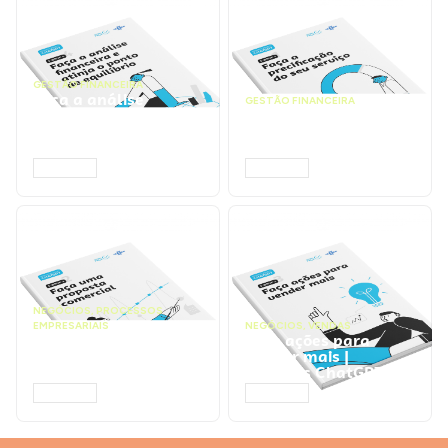
GESTÃO FINANCEIRA
Faça a análise
GESTÃO FINANCEIRA
financeira e atinja o
Faça a precificação do
ponto de equilíbrio |
seu serviço | Prompts
Prompts ChatGPT
ChatGPT
ACESSAR
ACESSAR
NEGÓCIOS
,
PROCESSOS
EMPRESARIAIS
NEGÓCIOS
,
VENDAS
Faça uma proposta
Faça ações para
comercial | Prompts
vender mais |
ChatGPT
Prompts ChatGPT
ACESSAR
ACESSAR