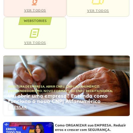
VER TODOS
VER TODOS
WEBSTORIES
VER TODOS
ABERTURA DE EMPRESA
,
ABRIR CNPJ
,
CNPJ ALFANUMÉRICO
,
EMPREENDEDORISMO
,
NOVO FORMATO DE CNPJ
,
RECEITA FEDERAL
Vai abrir uma empresa? Entenda como
funciona o novo CNPJ Alfanumérico
ACESSAR
Como ORGANIZAR sua EMPRESA. Reduzir
erros e crescer com SEGURANÇA.