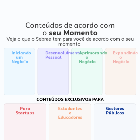
Conteúdos de acordo com
o
seu Momento
Veja o que o Sebrae tem para você de acordo com o seu
momento:
Iniciando
Desenvolvimento
Aprimorando
Expandindo
um
Pessoal
o
o
Negócio
Negócio
Negócio
CONTEÚDOS EXCLUSIVOS PARA
Para
Estudantes
Gestores
Startups
e
Públicos
Educadores