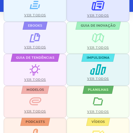
VER TODOS
VER TODOS
EBOOKS
GUIA DE INOVAÇÃO
VER TODOS
VER TODOS
GUIA DE TENDÊNCIAS
IMPULSIONA
VER TODOS
VER TODOS
MODELOS
PLANILHAS
VER TODOS
VER TODOS
PODCASTS
VÍDEOS