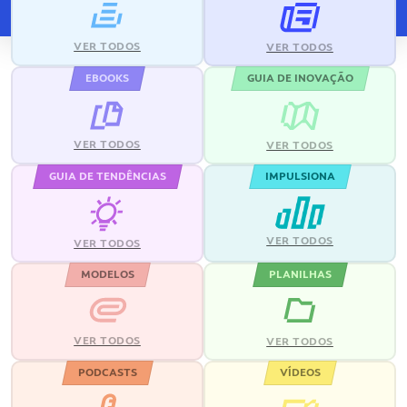
VER TODOS
VER TODOS
EBOOKS
GUIA DE INOVAÇÃO
VER TODOS
VER TODOS
GUIA DE TENDÊNCIAS
IMPULSIONA
VER TODOS
VER TODOS
MODELOS
PLANILHAS
VER TODOS
VER TODOS
PODCASTS
VÍDEOS