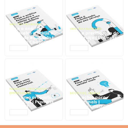
GESTÃO FINANCEIRA
Faça a análise
GESTÃO FINANCEIRA
financeira e atinja o
Faça a precificação do
ponto de equilíbrio |
seu serviço | Prompts
Prompts ChatGPT
ChatGPT
ACESSAR
ACESSAR
NEGÓCIOS
,
PROCESSOS
EMPRESARIAIS
NEGÓCIOS
,
VENDAS
Faça uma proposta
Faça ações para
comercial | Prompts
vender mais |
ChatGPT
Prompts ChatGPT
ACESSAR
ACESSAR