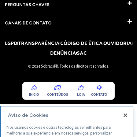
PERGUNTAS CHAVES​
CANAIS DE CONTATO
LGPD
TRANSPARÊNCIA
CÓDIGO DE ÉTICA
OUVIDORIA
DENÚNCIA
SAC
© 2024 Sebrae/PR. Todos os direitos reservados.
INICIO
CONTEÚDOS
LOJA
CONTATO
Aviso de Cookies
Nós usamos cookies e outras tecnologias semelhantes para
melhorar a sua experiência em nossos serviços, personalizar