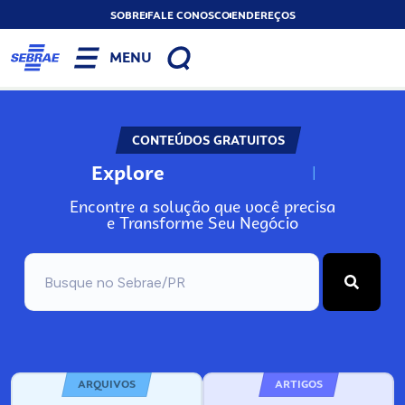
SOBRE
FALE CONOSCO
ENDEREÇOS
MENU
CONTEÚDOS GRATUITOS
Explore
N
o
s
s
o
s
A
Encontre a solução que você precisa
e Transforme Seu Negócio
ARQUIVOS
ARTIGOS