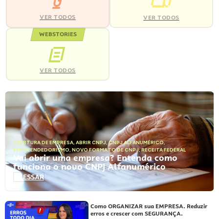
VER TODOS
VER TODOS
WEBSTORIES
VER TODOS
ABERTURA DE EMPRESA
,
ABRIR CNPJ
,
CNPJ ALFANUMÉRICO
,
EMPREENDEDORISMO
,
NOVO FORMATO DE CNPJ
,
RECEITA FEDERAL
Vai abrir uma empresa? Entenda como
funciona o novo CNPJ Alfanumérico
ACESSAR
Como ORGANIZAR sua EMPRESA. Reduzir
erros e crescer com SEGURANÇA.