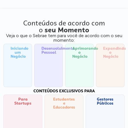
Conteúdos de acordo com
o
seu Momento
Veja o que o Sebrae tem para você de acordo com o seu
momento:
Iniciando
Desenvolvimento
Aprimorando
Expandindo
um
Pessoal
o
o
Negócio
Negócio
Negócio
CONTEÚDOS EXCLUSIVOS PARA
Para
Estudantes
Gestores
Startups
e
Públicos
Educadores