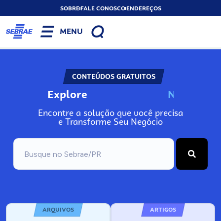
SOBRE
FALE CONOSCO
ENDEREÇOS
MENU
CONTEÚDOS GRATUITOS
Explore
N
o
s
s
o
s
A
Encontre a solução que você precisa
e Transforme Seu Negócio
ARQUIVOS
ARTIGOS