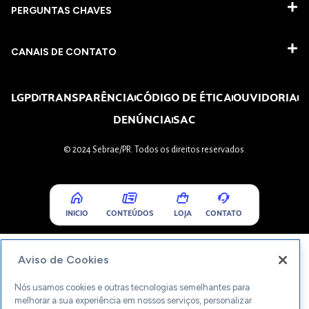
PERGUNTAS CHAVES​
CANAIS DE CONTATO
LGPD
TRANSPARÊNCIA
CÓDIGO DE ÉTICA
OUVIDORIA
DENÚNCIA
SAC
© 2024 Sebrae/PR. Todos os direitos reservados.
INICIO
CONTEÚDOS
LOJA
CONTATO
Aviso de Cookies
Nós usamos cookies e outras tecnologias semelhantes para
melhorar a sua experiência em nossos serviços, personalizar