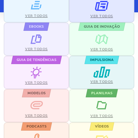
VER TODOS
VER TODOS
EBOOKS
GUIA DE INOVAÇÃO
VER TODOS
VER TODOS
GUIA DE TENDÊNCIAS
IMPULSIONA
VER TODOS
VER TODOS
MODELOS
PLANILHAS
VER TODOS
VER TODOS
PODCASTS
VÍDEOS