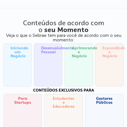
Conteúdos de acordo com
o
seu Momento
Veja o que o Sebrae tem para você de acordo com o seu
momento:
Iniciando
Desenvolvimento
Aprimorando
Expandindo
um
Pessoal
o
o
Negócio
Negócio
Negócio
CONTEÚDOS EXCLUSIVOS PARA
Para
Estudantes
Gestores
Startups
e
Públicos
Educadores