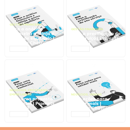
GESTÃO FINANCEIRA
Faça a análise
GESTÃO FINANCEIRA
financeira e atinja o
Faça a precificação do
ponto de equilíbrio |
seu serviço | Prompts
Prompts ChatGPT
ChatGPT
ACESSAR
ACESSAR
NEGÓCIOS
,
PROCESSOS
EMPRESARIAIS
NEGÓCIOS
,
VENDAS
Faça uma proposta
Faça ações para
comercial | Prompts
vender mais |
ChatGPT
Prompts ChatGPT
ACESSAR
ACESSAR