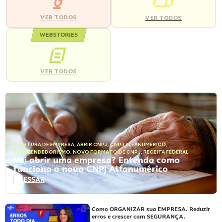
VER TODOS
VER TODOS
WEBSTORIES
VER TODOS
ABERTURA DE EMPRESA
,
ABRIR CNPJ
,
CNPJ ALFANUMÉRICO
,
EMPREENDEDORISMO
,
NOVO FORMATO DE CNPJ
,
RECEITA FEDERAL
Vai abrir uma empresa? Entenda como
funciona o novo CNPJ Alfanumérico
ACESSAR
Como ORGANIZAR sua EMPRESA. Reduzir
erros e crescer com SEGURANÇA.