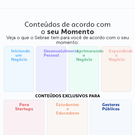
Conteúdos de acordo com
o
seu Momento
Veja o que o Sebrae tem para você de acordo com o seu
momento:
Iniciando
Desenvolvimento
Aprimorando
Expandindo
um
Pessoal
o
o
Negócio
Negócio
Negócio
CONTEÚDOS EXCLUSIVOS PARA
Para
Estudantes
Gestores
Startups
e
Públicos
Educadores