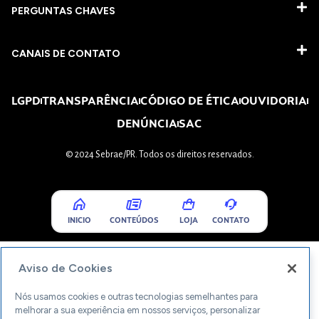
PERGUNTAS CHAVES​
CANAIS DE CONTATO
LGPD
TRANSPARÊNCIA
CÓDIGO DE ÉTICA
OUVIDORIA
DENÚNCIA
SAC
© 2024 Sebrae/PR. Todos os direitos reservados.
INICIO
CONTEÚDOS
LOJA
CONTATO
Aviso de Cookies
Nós usamos cookies e outras tecnologias semelhantes para
melhorar a sua experiência em nossos serviços, personalizar