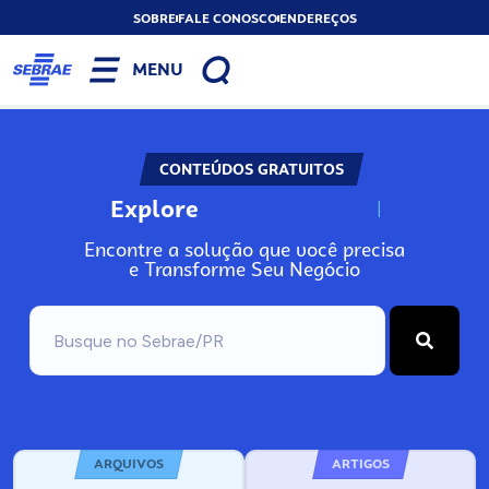
SOBRE
FALE CONOSCO
ENDEREÇOS
MENU
CONTEÚDOS GRATUITOS
Explore
N
o
s
s
o
s
A
Encontre a solução que você precisa
e Transforme Seu Negócio
ARQUIVOS
ARTIGOS