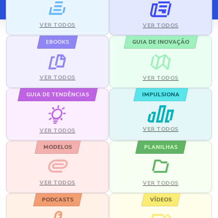
VER TODOS
VER TODOS
EBOOKS
GUIA DE INOVAÇÃO
VER TODOS
VER TODOS
GUIA DE TENDÊNCIAS
IMPULSIONA
VER TODOS
VER TODOS
MODELOS
PLANILHAS
VER TODOS
VER TODOS
PODCASTS
VÍDEOS