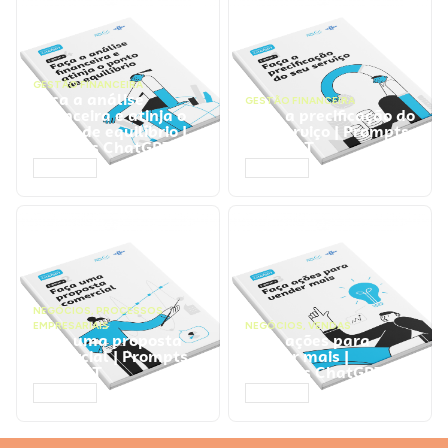
GESTÃO FINANCEIRA
Faça a análise
GESTÃO FINANCEIRA
financeira e atinja o
Faça a precificação do
ponto de equilíbrio |
seu serviço | Prompts
Prompts ChatGPT
ChatGPT
ACESSAR
ACESSAR
NEGÓCIOS
,
PROCESSOS
EMPRESARIAIS
NEGÓCIOS
,
VENDAS
Faça uma proposta
Faça ações para
comercial | Prompts
vender mais |
ChatGPT
Prompts ChatGPT
ACESSAR
ACESSAR