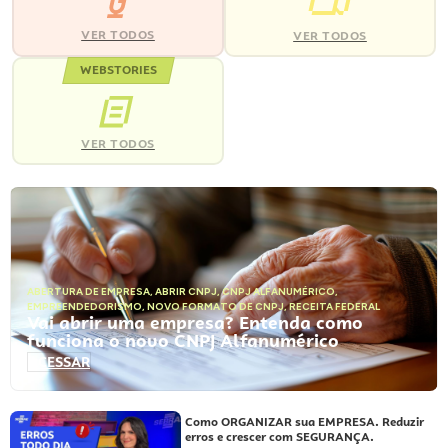
VER TODOS
VER TODOS
WEBSTORIES
VER TODOS
ABERTURA DE EMPRESA
,
ABRIR CNPJ
,
CNPJ ALFANUMÉRICO
,
EMPREENDEDORISMO
,
NOVO FORMATO DE CNPJ
,
RECEITA FEDERAL
Vai abrir uma empresa? Entenda como
funciona o novo CNPJ Alfanumérico
ACESSAR
Como ORGANIZAR sua EMPRESA. Reduzir
erros e crescer com SEGURANÇA.