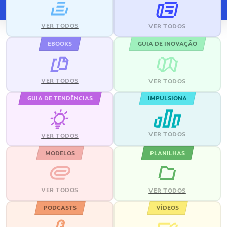
VER TODOS
VER TODOS
EBOOKS
GUIA DE INOVAÇÃO
VER TODOS
VER TODOS
GUIA DE TENDÊNCIAS
IMPULSIONA
VER TODOS
VER TODOS
MODELOS
PLANILHAS
VER TODOS
VER TODOS
PODCASTS
VÍDEOS