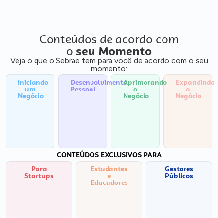
Conteúdos de acordo com
o
seu Momento
Veja o que o Sebrae tem para você de acordo com o seu
momento:
Iniciando
Desenvolvimento
Aprimorando
Expandindo
um
Pessoal
o
o
Negócio
Negócio
Negócio
CONTEÚDOS EXCLUSIVOS PARA
Para
Estudantes
Gestores
Startups
e
Públicos
Educadores