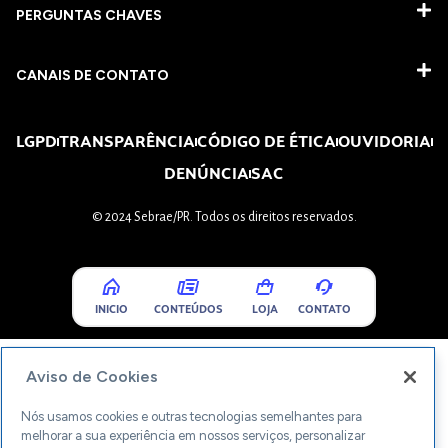
PERGUNTAS CHAVES​
CANAIS DE CONTATO
LGPD
TRANSPARÊNCIA
CÓDIGO DE ÉTICA
OUVIDORIA
DENÚNCIA
SAC
© 2024 Sebrae/PR. Todos os direitos reservados.
INICIO
CONTEÚDOS
LOJA
CONTATO
Aviso de Cookies
Nós usamos cookies e outras tecnologias semelhantes para
melhorar a sua experiência em nossos serviços, personalizar