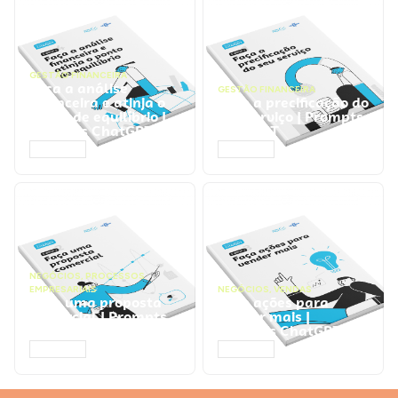
GESTÃO FINANCEIRA
Faça a análise
GESTÃO FINANCEIRA
financeira e atinja o
Faça a precificação do
ponto de equilíbrio |
seu serviço | Prompts
Prompts ChatGPT
ChatGPT
ACESSAR
ACESSAR
NEGÓCIOS
,
PROCESSOS
EMPRESARIAIS
NEGÓCIOS
,
VENDAS
Faça uma proposta
Faça ações para
comercial | Prompts
vender mais |
ChatGPT
Prompts ChatGPT
ACESSAR
ACESSAR