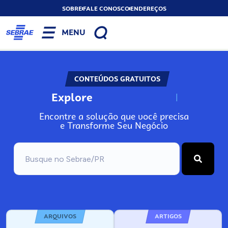
SOBRE
FALE CONOSCO
ENDEREÇOS
MENU
CONTEÚDOS GRATUITOS
Explore
N
o
s
s
o
s
A
Encontre a solução que você precisa
e Transforme Seu Negócio
ARQUIVOS
ARTIGOS