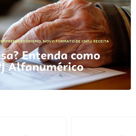
,
EMPREENDEDORISMO
,
NOVO FORMATO DE CNPJ
,
RECEITA
esa? Entenda como
PJ Alfanumérico