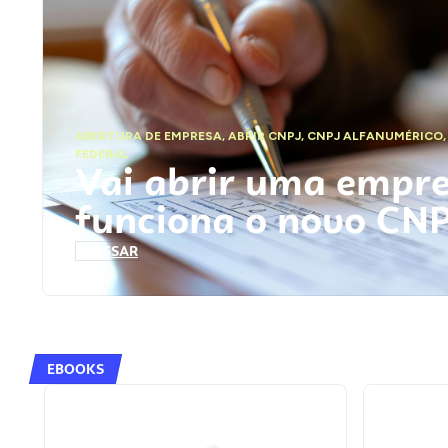
ABERTURA DE EMPRESA
,
ABRIR CNPJ
,
CNPJ ALFANUMÉRICO
FEDERAL
Vai abrir uma empr
funciona o novo CN
ACESSAR
EBOOKS