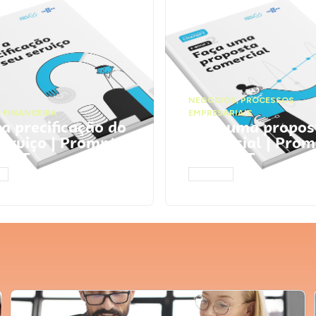
NEGÓCIOS
,
PROCESSOS
 FINANCEIRA
EMPRESARIAIS
 a precificação do
Faça uma propos
serviço | Prompts
comercial | Prom
tGPT
ChatGPT
AR
ACESSAR