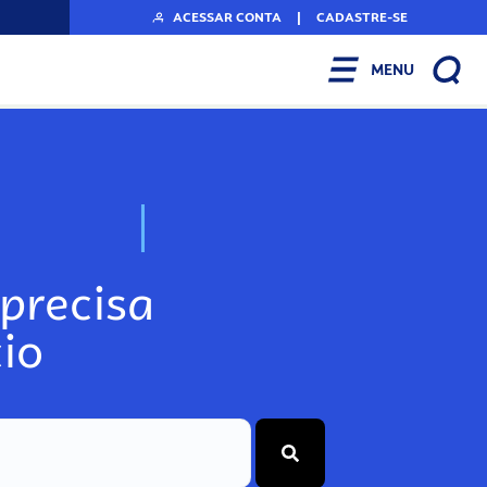
ACESSAR CONTA
|
CADASTRE-SE
MENU
N
o
s
s
o
s
A
r
precisa
io