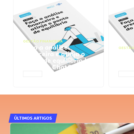
GESTÃO FINANCEIRA
Faça a análise
GESTÃO
financeira e atinja o
Faça
ponto de equilíbrio |
seu 
Prompts ChatGPT
Cha
ACESSAR
ACESS
ÚLTIMOS ARTIGOS