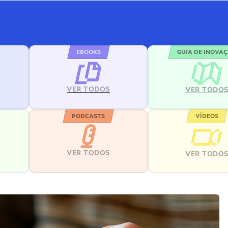
EBOOKS
GUIA DE INOVA
VER TODOS
VER TODO
PODCASTS
VÍDEOS
VER TODOS
VER TODO