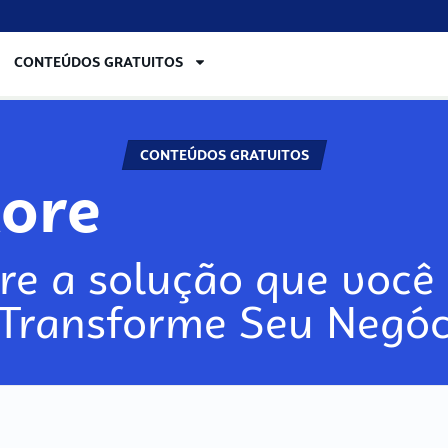
CONTEÚDOS GRATUITOS
CONTEÚDOS GRATUITOS
lore
re a solução que você 
 Transforme Seu Negóc