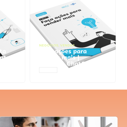
NEGÓCIOS
,
VENDAS
ta
Faça ações para
pts
vender mais |
Prompts ChatGPT
ACESSAR