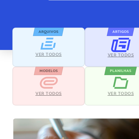
ARQUIVOS
ARTIGOS
VER TODOS
VER TODOS
MODELOS
PLANILHAS
VER TODOS
VER TODOS