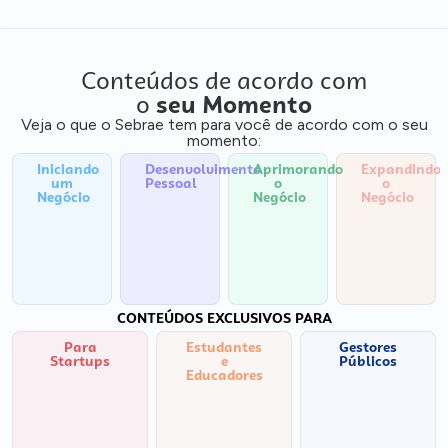
Conteúdos de acordo com
o
seu Momento
Veja o que o Sebrae tem para você de acordo com o seu
momento:
Iniciando
Desenvolvimento
Aprimorando
Expandindo
um
Pessoal
o
o
Negócio
Negócio
Negócio
CONTEÚDOS EXCLUSIVOS PARA
Para
Estudantes
Gestores
Startups
e
Públicos
Educadores