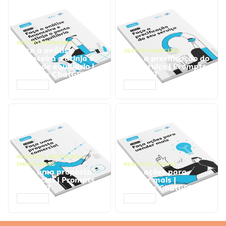
GESTÃO FINANCEIRA
Faça a análise
GESTÃO FINANCEIRA
financeira e atinja o
Faça a precificação do
ponto de equilíbrio |
seu serviço | Prompts
Prompts ChatGPT
ChatGPT
ACESSAR
ACESSAR
NEGÓCIOS
,
PROCESSOS
EMPRESARIAIS
NEGÓCIOS
,
VENDAS
Faça uma proposta
Faça ações para
comercial | Prompts
vender mais |
ChatGPT
Prompts ChatGPT
ACESSAR
ACESSAR