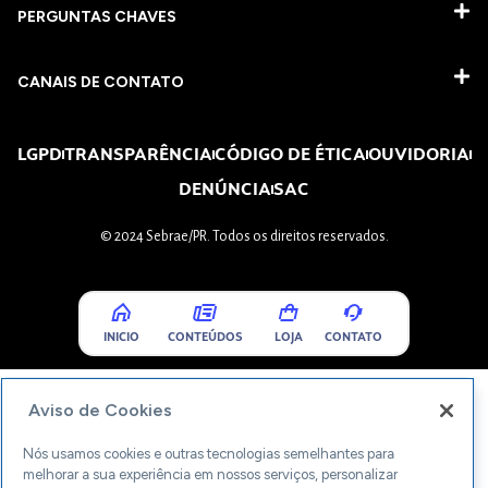
PERGUNTAS CHAVES​
CANAIS DE CONTATO
LGPD
TRANSPARÊNCIA
CÓDIGO DE ÉTICA
OUVIDORIA
DENÚNCIA
SAC
© 2024 Sebrae/PR. Todos os direitos reservados.
INICIO
CONTEÚDOS
LOJA
CONTATO
Aviso de Cookies
Nós usamos cookies e outras tecnologias semelhantes para
melhorar a sua experiência em nossos serviços, personalizar