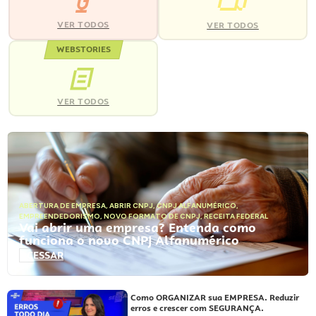
VER TODOS
VER TODOS
WEBSTORIES
VER TODOS
ABERTURA DE EMPRESA
,
ABRIR CNPJ
,
CNPJ ALFANUMÉRICO
,
EMPREENDEDORISMO
,
NOVO FORMATO DE CNPJ
,
RECEITA FEDERAL
Vai abrir uma empresa? Entenda como
funciona o novo CNPJ Alfanumérico
ACESSAR
Como ORGANIZAR sua EMPRESA. Reduzir
erros e crescer com SEGURANÇA.