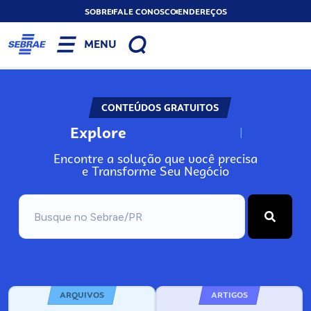
SOBRE
FALE CONOSCO
ENDEREÇOS
MENU
CONTEÚDOS GRATUITOS
Explore
N
o
s
s
o
s
A
Encontre a solução que você precisa
e Transforme Seu Negócio
ARQUIVOS
ARTIGOS