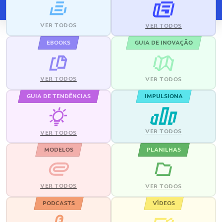
VER TODOS
VER TODOS
EBOOKS
GUIA DE INOVAÇÃO
VER TODOS
VER TODOS
GUIA DE TENDÊNCIAS
IMPULSIONA
VER TODOS
VER TODOS
MODELOS
PLANILHAS
VER TODOS
VER TODOS
PODCASTS
VÍDEOS