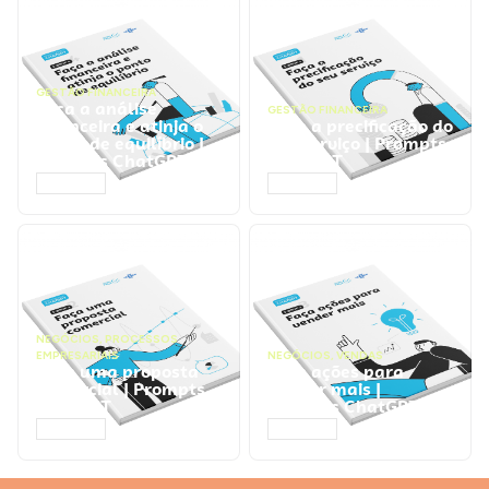
GESTÃO FINANCEIRA
Faça a análise
GESTÃO FINANCEIRA
financeira e atinja o
Faça a precificação do
ponto de equilíbrio |
seu serviço | Prompts
Prompts ChatGPT
ChatGPT
ACESSAR
ACESSAR
NEGÓCIOS
,
PROCESSOS
EMPRESARIAIS
NEGÓCIOS
,
VENDAS
Faça uma proposta
Faça ações para
comercial | Prompts
vender mais |
ChatGPT
Prompts ChatGPT
ACESSAR
ACESSAR