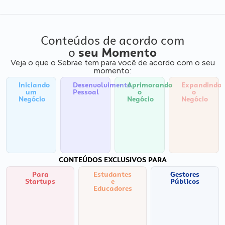
Conteúdos de acordo com
o
seu Momento
Veja o que o Sebrae tem para você de acordo com o seu
momento:
Iniciando
Desenvolvimento
Aprimorando
Expandindo
um
Pessoal
o
o
Negócio
Negócio
Negócio
CONTEÚDOS EXCLUSIVOS PARA
Para
Estudantes
Gestores
Startups
e
Públicos
Educadores