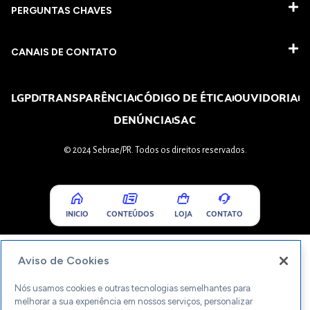
PERGUNTAS CHAVES​
CANAIS DE CONTATO
LGPD
TRANSPARÊNCIA
CÓDIGO DE ÉTICA
OUVIDORIA
DENÚNCIA
SAC
© 2024 Sebrae/PR. Todos os direitos reservados.
INICIO
CONTEÚDOS
LOJA
CONTATO
Aviso de Cookies
Nós usamos cookies e outras tecnologias semelhantes para
melhorar a sua experiência em nossos serviços, personalizar