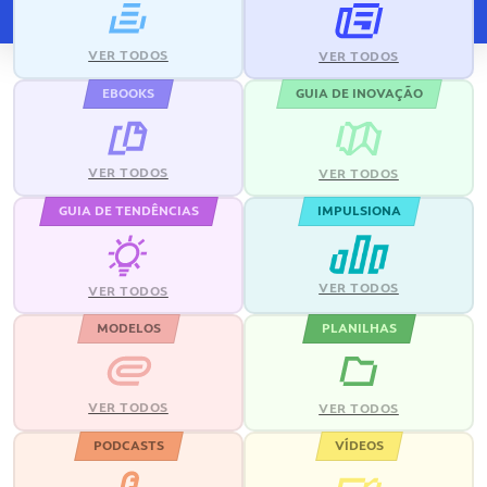
VER TODOS
VER TODOS
EBOOKS
GUIA DE INOVAÇÃO
VER TODOS
VER TODOS
GUIA DE TENDÊNCIAS
IMPULSIONA
VER TODOS
VER TODOS
MODELOS
PLANILHAS
VER TODOS
VER TODOS
PODCASTS
VÍDEOS