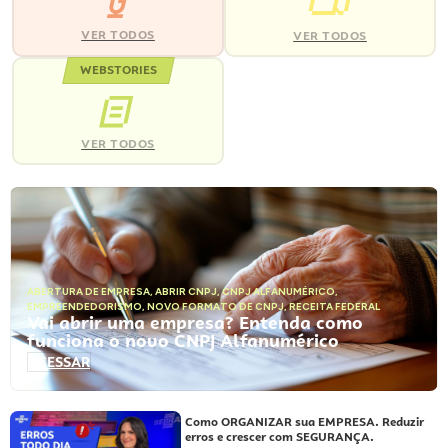
VER TODOS
VER TODOS
WEBSTORIES
VER TODOS
ABERTURA DE EMPRESA
,
ABRIR CNPJ
,
CNPJ ALFANUMÉRICO
,
EMPREENDEDORISMO
,
NOVO FORMATO DE CNPJ
,
RECEITA FEDERAL
Vai abrir uma empresa? Entenda como
funciona o novo CNPJ Alfanumérico
ACESSAR
Como ORGANIZAR sua EMPRESA. Reduzir
erros e crescer com SEGURANÇA.