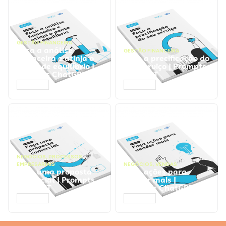
GESTÃO FINANCEIRA
Faça a análise
GESTÃO FINANCEIRA
financeira e atinja o
Faça a precificação do
ponto de equilíbrio |
seu serviço | Prompts
Prompts ChatGPT
ChatGPT
ACESSAR
ACESSAR
NEGÓCIOS
,
PROCESSOS
EMPRESARIAIS
NEGÓCIOS
,
VENDAS
Faça uma proposta
Faça ações para
comercial | Prompts
vender mais |
ChatGPT
Prompts ChatGPT
ACESSAR
ACESSAR