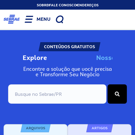
SOBRE
FALE CONOSCO
ENDEREÇOS
MENU
CONTEÚDOS GRATUITOS
Explore
N
o
s
s
o
s
I
n
f
Encontre a solução que você precisa
e Transforme Seu Negócio
ARQUIVOS
ARTIGOS