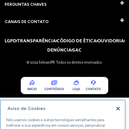
PERGUNTAS CHAVES​
CANAIS DE CONTATO
LGPD
TRANSPARÊNCIA
CÓDIGO DE ÉTICA
OUVIDORIA
DENÚNCIA
SAC
© 2024 Sebrae/PR. Todos os direitos reservados.
INICIO
CONTEÚDOS
LOJA
CONTATO
Aviso de Cookies
Nós usamos cookies e outras tecnologias semelhantes para
melhorar a sua experiência em nossos serviços, personalizar