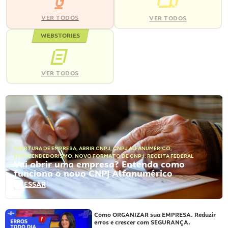
VER TODOS
VER TODOS
WEBSTORIES
VER TODOS
ABERTURA DE EMPRESA
,
ABRIR CNPJ
,
CNPJ ALFANUMÉRICO
,
EMPREENDEDORISMO
,
NOVO FORMATO DE CNPJ
,
RECEITA FEDERAL
Vai abrir uma empresa? Entenda como
funciona o novo CNPJ Alfanumérico
ACESSAR
Como ORGANIZAR sua EMPRESA. Reduzir
erros e crescer com SEGURANÇA.