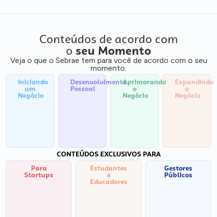
Conteúdos de acordo com
o
seu Momento
Veja o que o Sebrae tem para você de acordo com o seu
momento:
Iniciando
Desenvolvimento
Aprimorando
Expandindo
um
Pessoal
o
o
Negócio
Negócio
Negócio
CONTEÚDOS EXCLUSIVOS PARA
Para
Estudantes
Gestores
Startups
e
Públicos
Educadores