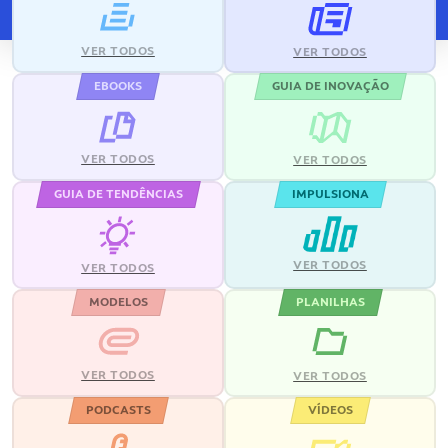
VER TODOS
VER TODOS
EBOOKS
GUIA DE INOVAÇÃO
VER TODOS
VER TODOS
GUIA DE TENDÊNCIAS
IMPULSIONA
VER TODOS
VER TODOS
MODELOS
PLANILHAS
VER TODOS
VER TODOS
PODCASTS
VÍDEOS