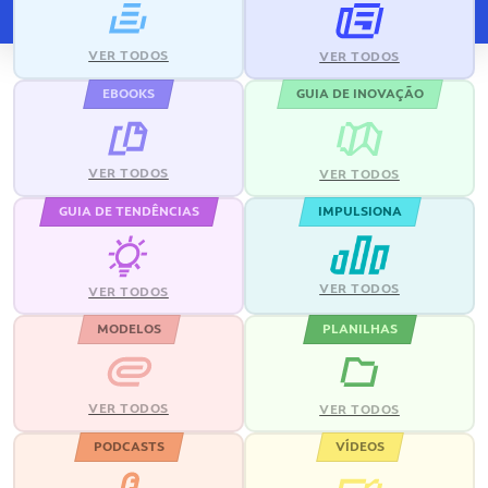
VER TODOS
VER TODOS
EBOOKS
GUIA DE INOVAÇÃO
VER TODOS
VER TODOS
GUIA DE TENDÊNCIAS
IMPULSIONA
VER TODOS
VER TODOS
MODELOS
PLANILHAS
VER TODOS
VER TODOS
PODCASTS
VÍDEOS