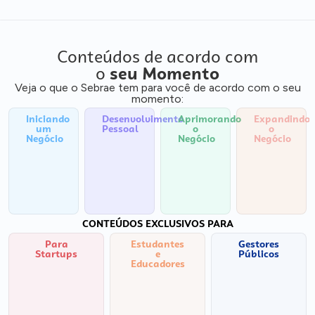
Conteúdos de acordo com
o
seu Momento
Veja o que o Sebrae tem para você de acordo com o seu
momento:
Iniciando
Desenvolvimento
Aprimorando
Expandindo
um
Pessoal
o
o
Negócio
Negócio
Negócio
CONTEÚDOS EXCLUSIVOS PARA
Para
Estudantes
Gestores
Startups
e
Públicos
Educadores