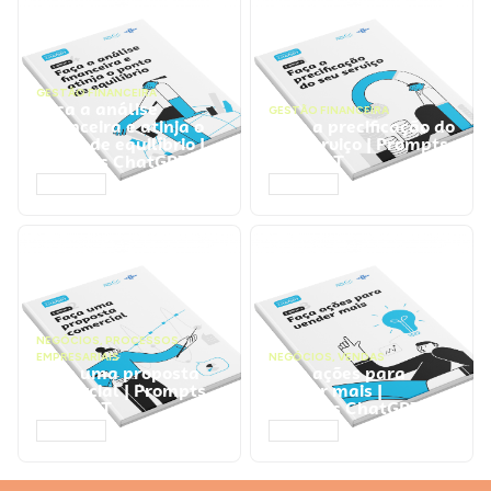
GESTÃO FINANCEIRA
Faça a análise
GESTÃO FINANCEIRA
financeira e atinja o
Faça a precificação do
ponto de equilíbrio |
seu serviço | Prompts
Prompts ChatGPT
ChatGPT
ACESSAR
ACESSAR
NEGÓCIOS
,
PROCESSOS
EMPRESARIAIS
NEGÓCIOS
,
VENDAS
Faça uma proposta
Faça ações para
comercial | Prompts
vender mais |
ChatGPT
Prompts ChatGPT
ACESSAR
ACESSAR