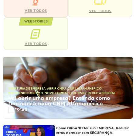
VER TODOS
VER TODOS
WEBSTORIES
VER TODOS
ABERTURA DE EMPRESA
,
ABRIR CNPJ
,
CNPJ ALFANUMÉRICO
,
EMPREENDEDORISMO
,
NOVO FORMATO DE CNPJ
,
RECEITA FEDERAL
Vai abrir uma empresa? Entenda como
funciona o novo CNPJ Alfanumérico
ACESSAR
Como ORGANIZAR sua EMPRESA. Reduzir
erros e crescer com SEGURANÇA.