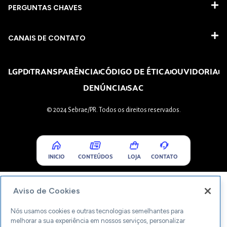
PERGUNTAS CHAVES​
CANAIS DE CONTATO
LGPD
TRANSPARÊNCIA
CÓDIGO DE ÉTICA
OUVIDORIA
DENÚNCIA
SAC
© 2024 Sebrae/PR. Todos os direitos reservados.
INICIO
CONTEÚDOS
LOJA
CONTATO
Aviso de Cookies
Nós usamos cookies e outras tecnologias semelhantes para
melhorar a sua experiência em nossos serviços, personalizar