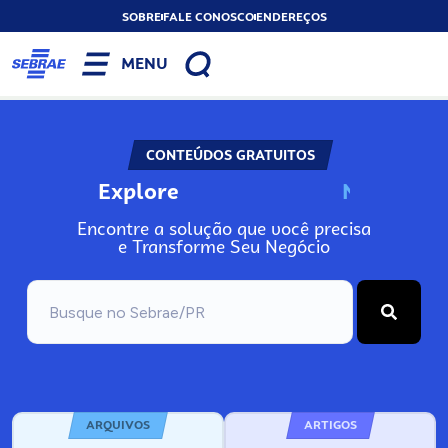
SOBRE
FALE CONOSCO
ENDEREÇOS
MENU
CONTEÚDOS GRATUITOS
Explore
N
o
s
s
o
s
A
Encontre a solução que você precisa
e Transforme Seu Negócio
ARQUIVOS
ARTIGOS