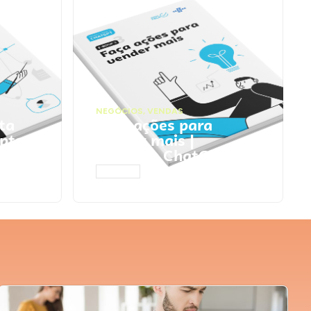
NEGÓCIOS
,
VENDAS
ta
Faça ações para
pts
vender mais |
Prompts ChatGPT
ACESSAR