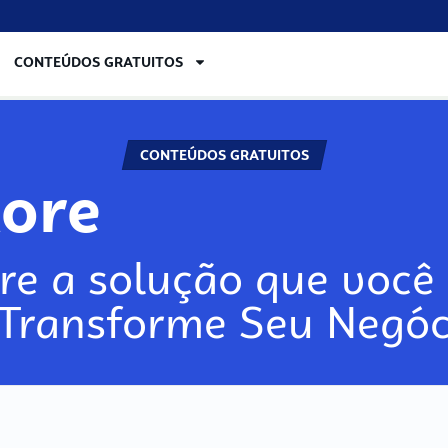
CONTEÚDOS GRATUITOS
CONTEÚDOS GRATUITOS
lore
re a solução que você 
 Transforme Seu Negóc