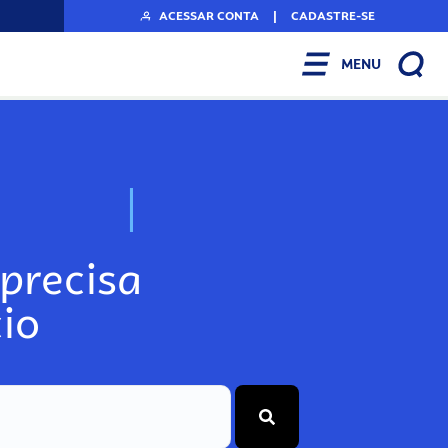
ACESSAR CONTA
|
CADASTRE-SE
MENU
N
o
s
s
o
s
A
r
precisa
io