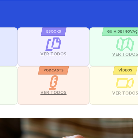
EBOOKS
GUIA DE INOVA
VER TODOS
VER TODO
PODCASTS
VÍDEOS
VER TODOS
VER TODO