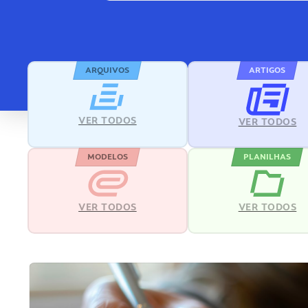
ARQUIVOS
ARTIGOS
VER TODOS
VER TODOS
MODELOS
PLANILHAS
VER TODOS
VER TODOS