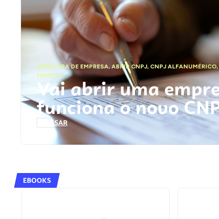
ABERTURA DE EMPRESA
,
ABRIR CNPJ
,
CNPJ ALFANUMÉRICO
FEDERAL
Vai abrir uma empr
funciona o novo CN
ACESSAR
EBOOKS