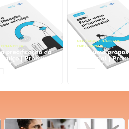
NEGÓCIOS
,
PROCESSOS
 FINANCEIRA
EMPRESARIAIS
 a precificação do
Faça uma propos
serviço | Prompts
comercial | Prom
tGPT
ChatGPT
AR
ACESSAR