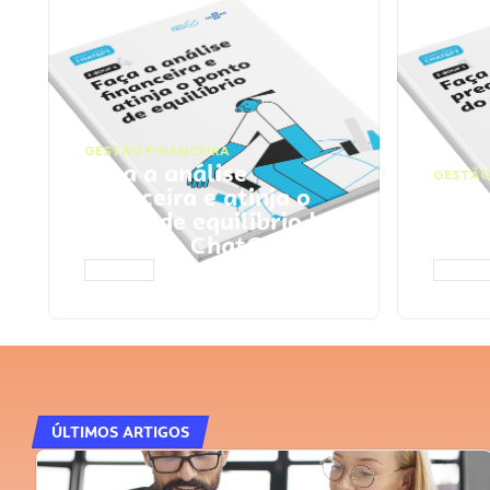
GESTÃO FINANCEIRA
Faça a análise
GESTÃO
financeira e atinja o
Faça
ponto de equilíbrio |
seu 
Prompts ChatGPT
Cha
ACESSAR
ACESS
ÚLTIMOS ARTIGOS