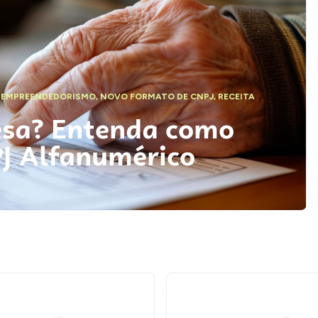
,
EMPREENDEDORISMO
,
NOVO FORMATO DE CNPJ
,
RECEITA
esa? Entenda como
PJ Alfanumérico