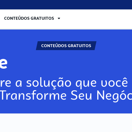
CONTEÚDOS GRATUITOS
CONTEÚDOS GRATUITOS
lore
re a solução que você 
 Transforme Seu Negóc