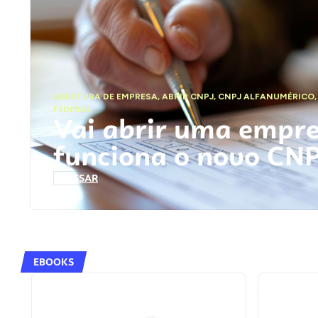
ABERTURA DE EMPRESA
,
ABRIR CNPJ
,
CNPJ ALFANUMÉRICO
FEDERAL
Vai abrir uma empr
funciona o novo CN
ACESSAR
EBOOKS