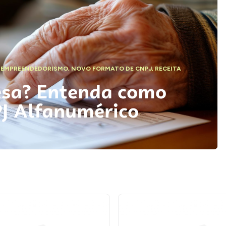
,
EMPREENDEDORISMO
,
NOVO FORMATO DE CNPJ
,
RECEITA
esa? Entenda como
PJ Alfanumérico