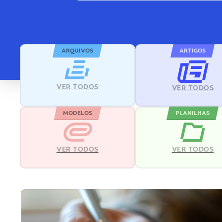
ARQUIVOS
ARTIGOS
VER TODOS
VER TODOS
MODELOS
PLANILHAS
VER TODOS
VER TODOS