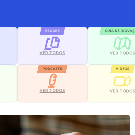
EBOOKS
GUIA DE INOVA
VER TODOS
VER TODO
PODCASTS
VÍDEOS
VER TODOS
VER TODO