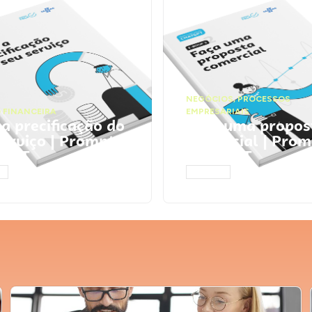
NEGÓCIOS
,
PROCESSOS
 FINANCEIRA
EMPRESARIAIS
 a precificação do
Faça uma propos
serviço | Prompts
comercial | Prom
tGPT
ChatGPT
AR
ACESSAR