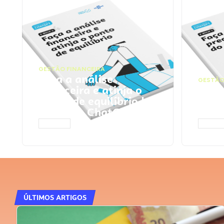
GESTÃO FINANCEIRA
Faça a análise
GESTÃO
financeira e atinja o
Faça
ponto de equilíbrio |
seu 
Prompts ChatGPT
Cha
ACESSAR
ACESS
ÚLTIMOS ARTIGOS