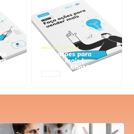
NEGÓCIOS
,
VENDAS
ta
Faça ações para
pts
vender mais |
Prompts ChatGPT
ACESSAR