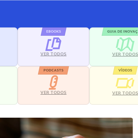
EBOOKS
GUIA DE INOVA
VER TODOS
VER TODO
PODCASTS
VÍDEOS
VER TODOS
VER TODO