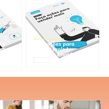
NEGÓCIOS
,
VENDAS
ta
Faça ações para
pts
vender mais |
Prompts ChatGPT
ACESSAR