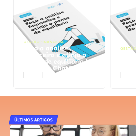
GESTÃO FINANCEIRA
Faça a análise
GESTÃO
financeira e atinja o
Faça
ponto de equilíbrio |
seu 
Prompts ChatGPT
Cha
ACESSAR
ACESS
ÚLTIMOS ARTIGOS