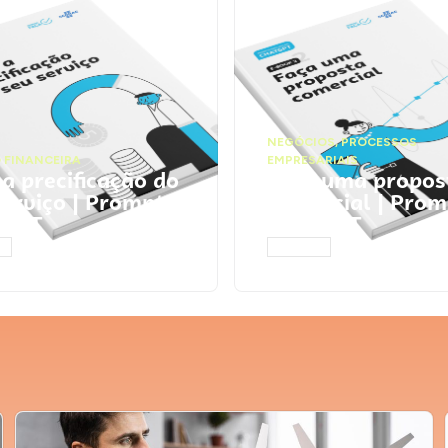
NEGÓCIOS
,
PROCESSOS
 FINANCEIRA
EMPRESARIAIS
 a precificação do
Faça uma propos
serviço | Prompts
comercial | Prom
tGPT
ChatGPT
AR
ACESSAR