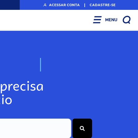
ACESSAR CONTA
|
CADASTRE-SE
MENU
N
o
s
s
o
s
P
o
precisa
io