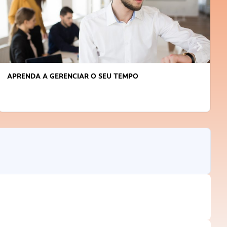
AR O SEU TEMPO
COMO VENCER O MEDO 