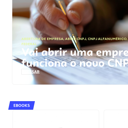
ABERTURA DE EMPRESA
,
ABRIR CNPJ
,
CNPJ ALFANUMÉRICO
FEDERAL
Vai abrir uma empr
funciona o novo CN
ACESSAR
EBOOKS