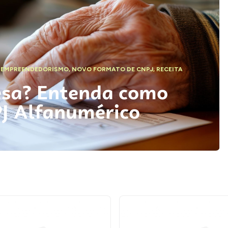
,
EMPREENDEDORISMO
,
NOVO FORMATO DE CNPJ
,
RECEITA
esa? Entenda como
PJ Alfanumérico