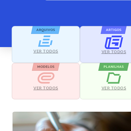
ARQUIVOS
ARTIGOS
VER TODOS
VER TODOS
MODELOS
PLANILHAS
VER TODOS
VER TODOS