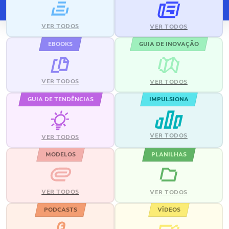
VER TODOS
VER TODOS
EBOOKS
GUIA DE INOVAÇÃO
VER TODOS
VER TODOS
GUIA DE TENDÊNCIAS
IMPULSIONA
VER TODOS
VER TODOS
MODELOS
PLANILHAS
VER TODOS
VER TODOS
PODCASTS
VÍDEOS