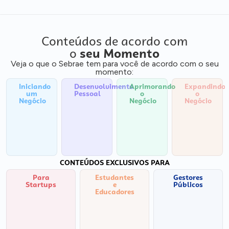
Conteúdos de acordo com
o
seu Momento
Veja o que o Sebrae tem para você de acordo com o seu
momento:
Iniciando
Desenvolvimento
Aprimorando
Expandindo
um
Pessoal
o
o
Negócio
Negócio
Negócio
CONTEÚDOS EXCLUSIVOS PARA
Para
Estudantes
Gestores
Startups
e
Públicos
Educadores