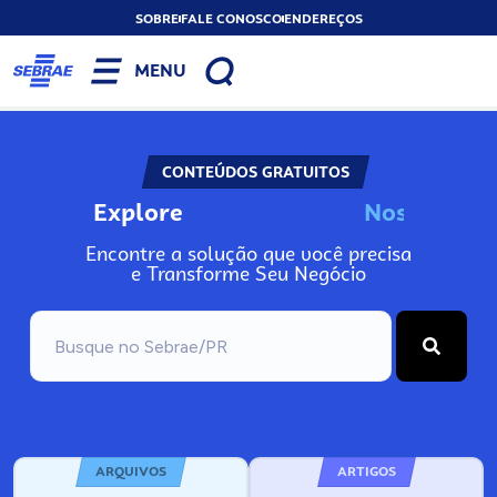
SOBRE
FALE CONOSCO
ENDEREÇOS
MENU
CONTEÚDOS GRATUITOS
Explore
N
o
s
s
o
s
A
Encontre a solução que você precisa
e Transforme Seu Negócio
ARQUIVOS
ARTIGOS