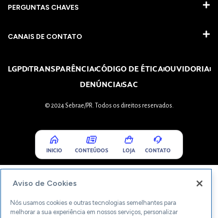
PERGUNTAS CHAVES​
CANAIS DE CONTATO
LGPD
TRANSPARÊNCIA
CÓDIGO DE ÉTICA
OUVIDORIA
DENÚNCIA
SAC
© 2024 Sebrae/PR. Todos os direitos reservados.
INICIO
CONTEÚDOS
LOJA
CONTATO
Aviso de Cookies
Nós usamos cookies e outras tecnologias semelhantes para
melhorar a sua experiência em nossos serviços, personalizar