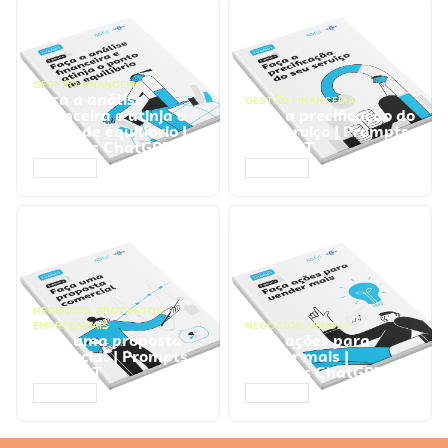
GESTÃO FINANCEIRA
Faça a análise
GESTÃO FINANCEIRA
financeira e atinja o
Faça a precificação do
ponto de equilíbrio |
seu serviço | Prompts
Prompts ChatGPT
ChatGPT
ACESSAR
ACESSAR
NEGÓCIOS
,
PROCESSOS
EMPRESARIAIS
NEGÓCIOS
,
VENDAS
Faça uma proposta
Faça ações para
comercial | Prompts
vender mais |
ChatGPT
Prompts ChatGPT
ACESSAR
ACESSAR