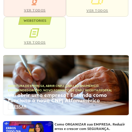
VER TODOS
VER TODOS
WEBSTORIES
VER TODOS
ABERTURA DE EMPRESA
,
ABRIR CNPJ
,
CNPJ ALFANUMÉRICO
,
EMPREENDEDORISMO
,
NOVO FORMATO DE CNPJ
,
RECEITA FEDERAL
Vai abrir uma empresa? Entenda como
funciona o novo CNPJ Alfanumérico
ACESSAR
Como ORGANIZAR sua EMPRESA. Reduzir
erros e crescer com SEGURANÇA.