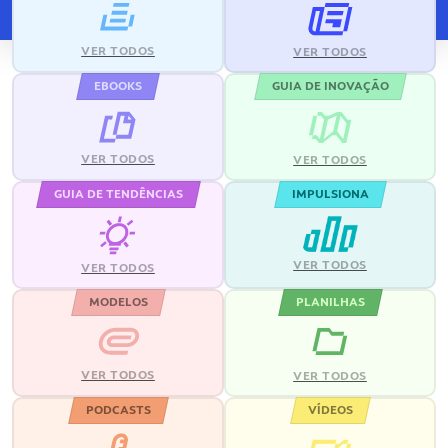
VER TODOS
VER TODOS
EBOOKS
GUIA DE INOVAÇÃO
VER TODOS
VER TODOS
GUIA DE TENDÊNCIAS
IMPULSIONA
VER TODOS
VER TODOS
MODELOS
PLANILHAS
VER TODOS
VER TODOS
PODCASTS
VÍDEOS