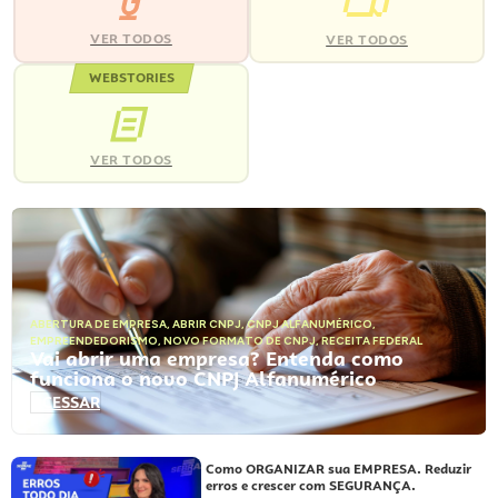
VER TODOS
VER TODOS
WEBSTORIES
VER TODOS
ABERTURA DE EMPRESA
,
ABRIR CNPJ
,
CNPJ ALFANUMÉRICO
,
EMPREENDEDORISMO
,
NOVO FORMATO DE CNPJ
,
RECEITA FEDERAL
Vai abrir uma empresa? Entenda como
funciona o novo CNPJ Alfanumérico
ACESSAR
Como ORGANIZAR sua EMPRESA. Reduzir
erros e crescer com SEGURANÇA.