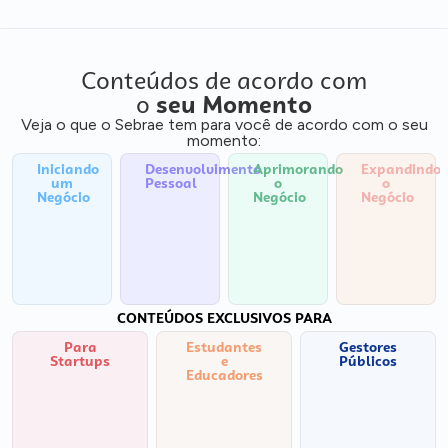
Conteúdos de acordo com
o
seu Momento
Veja o que o Sebrae tem para você de acordo com o seu
momento:
Iniciando
Desenvolvimento
Aprimorando
Expandindo
um
Pessoal
o
o
Negócio
Negócio
Negócio
CONTEÚDOS EXCLUSIVOS PARA
Para
Estudantes
Gestores
Startups
e
Públicos
Educadores