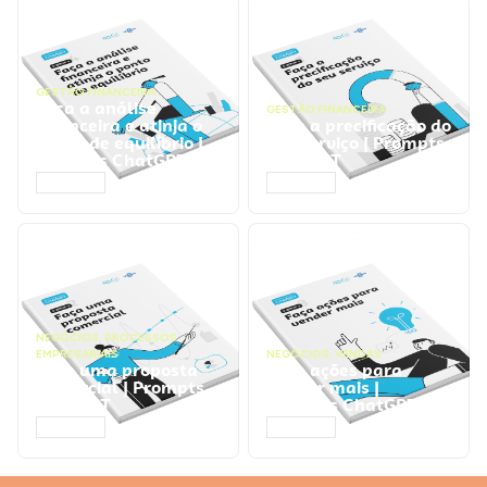
GESTÃO FINANCEIRA
Faça a análise
GESTÃO FINANCEIRA
financeira e atinja o
Faça a precificação do
ponto de equilíbrio |
seu serviço | Prompts
Prompts ChatGPT
ChatGPT
ACESSAR
ACESSAR
NEGÓCIOS
,
PROCESSOS
EMPRESARIAIS
NEGÓCIOS
,
VENDAS
Faça uma proposta
Faça ações para
comercial | Prompts
vender mais |
ChatGPT
Prompts ChatGPT
ACESSAR
ACESSAR