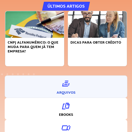
ÚLTIMOS ARTIGOS
 QUE
DICAS PARA OBTER CRÉDITO
FAÇA A DIFERENÇA: SEJA
EM
SUSTENTÁVEL, SEJA
INOVADOR
ARQUIVOS
EBOOKS