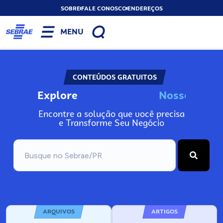
SOBRE
FALE CONOSCO
ENDEREÇOS
MENU
CONTEÚDOS GRATUITOS
Explore
N
o
s
s
o
s
I
n
f
o
Encontre a solução que você precisa
e Transforme Seu Negócio
ARQUIVOS
ARTIGOS