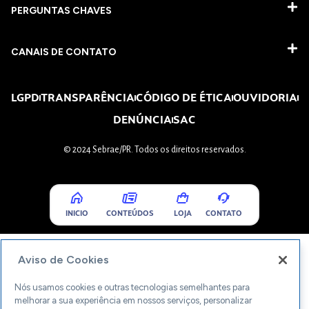
PERGUNTAS CHAVES​
CANAIS DE CONTATO
LGPD
TRANSPARÊNCIA
CÓDIGO DE ÉTICA
OUVIDORIA
DENÚNCIA
SAC
© 2024 Sebrae/PR. Todos os direitos reservados.
INICIO
CONTEÚDOS
LOJA
CONTATO
Aviso de Cookies
Nós usamos cookies e outras tecnologias semelhantes para
melhorar a sua experiência em nossos serviços, personalizar