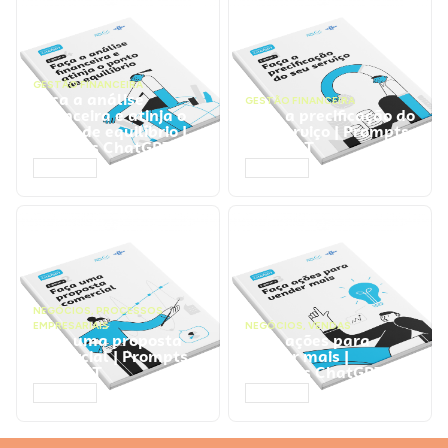
GESTÃO FINANCEIRA
Faça a análise
GESTÃO FINANCEIRA
financeira e atinja o
Faça a precificação do
ponto de equilíbrio |
seu serviço | Prompts
Prompts ChatGPT
ChatGPT
ACESSAR
ACESSAR
NEGÓCIOS
,
PROCESSOS
EMPRESARIAIS
NEGÓCIOS
,
VENDAS
Faça uma proposta
Faça ações para
comercial | Prompts
vender mais |
ChatGPT
Prompts ChatGPT
ACESSAR
ACESSAR