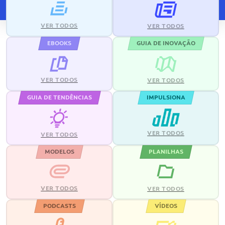
VER TODOS
VER TODOS
EBOOKS
GUIA DE INOVAÇÃO
VER TODOS
VER TODOS
GUIA DE TENDÊNCIAS
IMPULSIONA
VER TODOS
VER TODOS
MODELOS
PLANILHAS
VER TODOS
VER TODOS
PODCASTS
VÍDEOS