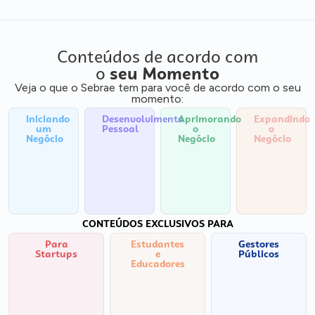
Conteúdos de acordo com
o
seu Momento
Veja o que o Sebrae tem para você de acordo com o seu
momento:
Iniciando
Desenvolvimento
Aprimorando
Expandindo
um
Pessoal
o
o
Negócio
Negócio
Negócio
CONTEÚDOS EXCLUSIVOS PARA
Para
Estudantes
Gestores
Startups
e
Públicos
Educadores