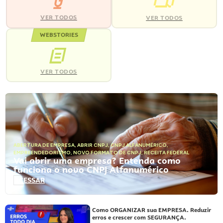
VER TODOS
VER TODOS
WEBSTORIES
VER TODOS
ABERTURA DE EMPRESA
,
ABRIR CNPJ
,
CNPJ ALFANUMÉRICO
,
EMPREENDEDORISMO
,
NOVO FORMATO DE CNPJ
,
RECEITA FEDERAL
Vai abrir uma empresa? Entenda como
funciona o novo CNPJ Alfanumérico
ACESSAR
Como ORGANIZAR sua EMPRESA. Reduzir
erros e crescer com SEGURANÇA.