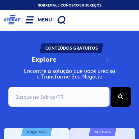
SOBRE
FALE CONOSCO
ENDEREÇOS
MENU
CONTEÚDOS GRATUITOS
Explore
N
o
s
s
o
s
A
r
Encontre a solução que você precisa
e Transforme Seu Negócio
ARQUIVOS
ARTIGOS