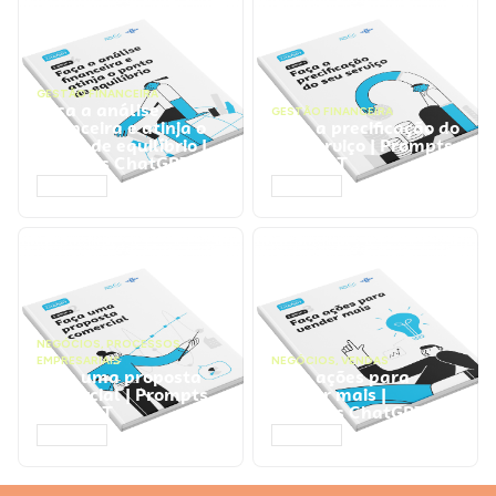
GESTÃO FINANCEIRA
Faça a análise
GESTÃO FINANCEIRA
financeira e atinja o
Faça a precificação do
ponto de equilíbrio |
seu serviço | Prompts
Prompts ChatGPT
ChatGPT
ACESSAR
ACESSAR
NEGÓCIOS
,
PROCESSOS
EMPRESARIAIS
NEGÓCIOS
,
VENDAS
Faça uma proposta
Faça ações para
comercial | Prompts
vender mais |
ChatGPT
Prompts ChatGPT
ACESSAR
ACESSAR