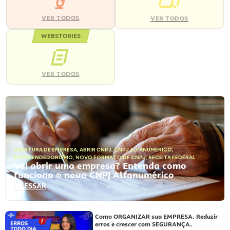
VER TODOS
VER TODOS
WEBSTORIES
VER TODOS
ABERTURA DE EMPRESA
,
ABRIR CNPJ
,
CNPJ ALFANUMÉRICO
,
EMPREENDEDORISMO
,
NOVO FORMATO DE CNPJ
,
RECEITA FEDERAL
Vai abrir uma empresa? Entenda como
funciona o novo CNPJ Alfanumérico
ACESSAR
Como ORGANIZAR sua EMPRESA. Reduzir
erros e crescer com SEGURANÇA.