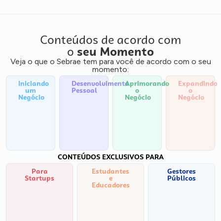
Conteúdos de acordo com
o
seu Momento
Veja o que o Sebrae tem para você de acordo com o seu
momento:
Iniciando
Desenvolvimento
Aprimorando
Expandindo
um
Pessoal
o
o
Negócio
Negócio
Negócio
CONTEÚDOS EXCLUSIVOS PARA
Para
Estudantes
Gestores
Startups
e
Públicos
Educadores