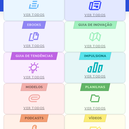
VER TODOS
VER TODOS
EBOOKS
GUIA DE INOVAÇÃO
VER TODOS
VER TODOS
GUIA DE TENDÊNCIAS
IMPULSIONA
VER TODOS
VER TODOS
MODELOS
PLANILHAS
VER TODOS
VER TODOS
PODCASTS
VÍDEOS