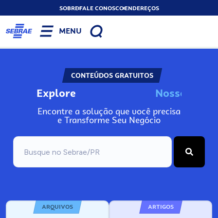
SOBRE
FALE CONOSCO
ENDEREÇOS
MENU
CONTEÚDOS GRATUITOS
Explore
N
o
s
s
o
s
I
n
Encontre a solução que você precisa
e Transforme Seu Negócio
ARQUIVOS
ARTIGOS