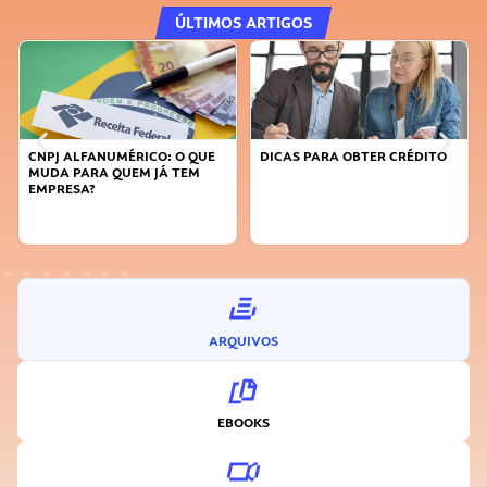
ÚLTIMOS ARTIGOS
FANUMÉRICO: O QUE
DICAS PARA OBTER CRÉDITO
FAÇA A DIFE
RA QUEM JÁ TEM
SUSTENTÁVE
A?
INOVADOR
ARQUIVOS
EBOOKS