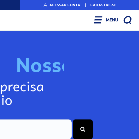
ACESSAR CONTA
|
CADASTRE-SE
MENU
N
o
s
s
o
s
I
n
f
o
g
precisa
io