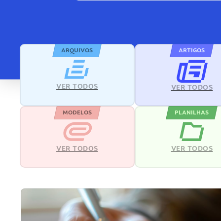
ARQUIVOS
ARTIGOS
VER TODOS
VER TODOS
MODELOS
PLANILHAS
VER TODOS
VER TODOS