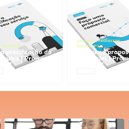
NEGÓCIOS
,
PROCESSOS
 FINANCEIRA
EMPRESARIAIS
 a precificação do
Faça uma propos
serviço | Prompts
comercial | Prom
tGPT
ChatGPT
AR
ACESSAR