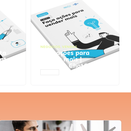
NEGÓCIOS
,
VENDAS
ta
Faça ações para
pts
vender mais |
Prompts ChatGPT
ACESSAR