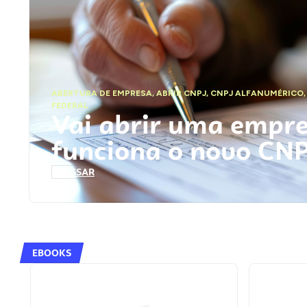
ABERTURA DE EMPRESA
,
ABRIR CNPJ
,
CNPJ ALFANUMÉRICO
FEDERAL
Vai abrir uma empr
funciona o novo CN
ACESSAR
EBOOKS