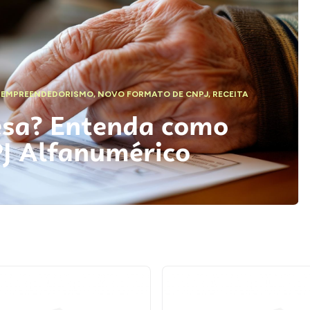
,
EMPREENDEDORISMO
,
NOVO FORMATO DE CNPJ
,
RECEITA
esa? Entenda como
PJ Alfanumérico