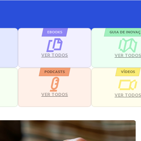
EBOOKS
GUIA DE INOVA
VER TODOS
VER TODO
PODCASTS
VÍDEOS
VER TODOS
VER TODO