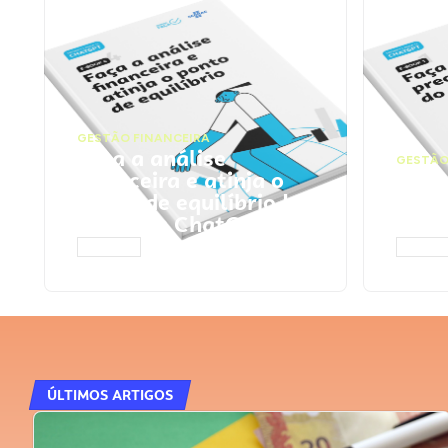
GESTÃO FINANCEIRA
Faça a análise
GESTÃO
financeira e atinja o
Faça
ponto de equilíbrio |
seu 
Prompts ChatGPT
Cha
ACESSAR
ACESS
ÚLTIMOS ARTIGOS