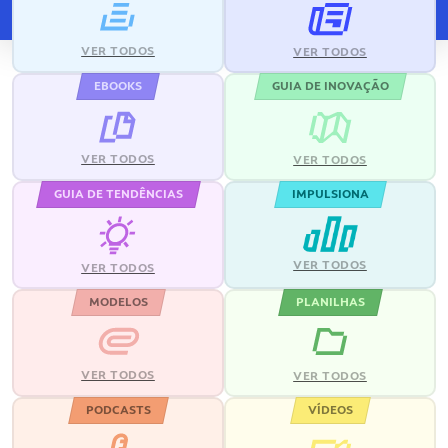
VER TODOS
VER TODOS
EBOOKS
GUIA DE INOVAÇÃO
VER TODOS
VER TODOS
GUIA DE TENDÊNCIAS
IMPULSIONA
VER TODOS
VER TODOS
MODELOS
PLANILHAS
VER TODOS
VER TODOS
PODCASTS
VÍDEOS