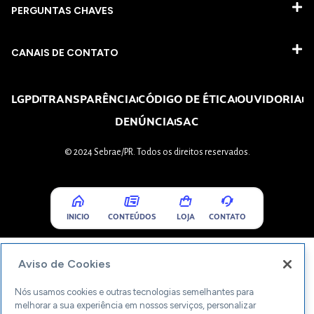
PERGUNTAS CHAVES​
CANAIS DE CONTATO
LGPD
TRANSPARÊNCIA
CÓDIGO DE ÉTICA
OUVIDORIA
DENÚNCIA
SAC
© 2024 Sebrae/PR. Todos os direitos reservados.
INICIO
CONTEÚDOS
LOJA
CONTATO
Aviso de Cookies
Nós usamos cookies e outras tecnologias semelhantes para
melhorar a sua experiência em nossos serviços, personalizar