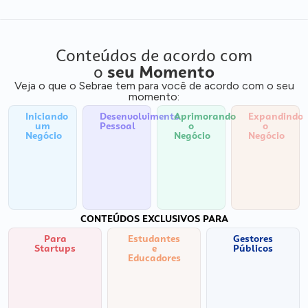
Conteúdos de acordo com
o
seu Momento
Veja o que o Sebrae tem para você de acordo com o seu
momento:
Iniciando
Desenvolvimento
Aprimorando
Expandindo
um
Pessoal
o
o
Negócio
Negócio
Negócio
CONTEÚDOS EXCLUSIVOS PARA
Para
Estudantes
Gestores
Startups
e
Públicos
Educadores