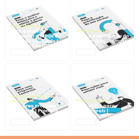
GESTÃO FINANCEIRA
Faça a análise
GESTÃO FINANCEIRA
financeira e atinja o
Faça a precificação do
ponto de equilíbrio |
seu serviço | Prompts
Prompts ChatGPT
ChatGPT
ACESSAR
ACESSAR
NEGÓCIOS
,
PROCESSOS
EMPRESARIAIS
NEGÓCIOS
,
VENDAS
Faça uma proposta
Faça ações para
comercial | Prompts
vender mais |
ChatGPT
Prompts ChatGPT
ACESSAR
ACESSAR