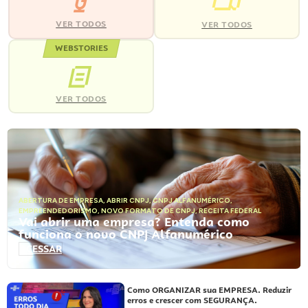
VER TODOS
VER TODOS
WEBSTORIES
VER TODOS
ABERTURA DE EMPRESA
,
ABRIR CNPJ
,
CNPJ ALFANUMÉRICO
,
EMPREENDEDORISMO
,
NOVO FORMATO DE CNPJ
,
RECEITA FEDERAL
Vai abrir uma empresa? Entenda como
funciona o novo CNPJ Alfanumérico
ACESSAR
Como ORGANIZAR sua EMPRESA. Reduzir
erros e crescer com SEGURANÇA.