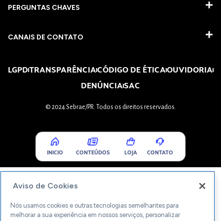
PERGUNTAS CHAVES​
CANAIS DE CONTATO
LGPD
TRANSPARÊNCIA
CÓDIGO DE ÉTICA
OUVIDORIA
DENÚNCIA
SAC
© 2024 Sebrae/PR. Todos os direitos reservados.
INICIO
CONTEÚDOS
LOJA
CONTATO
Aviso de Cookies
Nós usamos cookies e outras tecnologias semelhantes para
melhorar a sua experiência em nossos serviços, personalizar