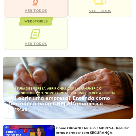
VER TODOS
VER TODOS
WEBSTORIES
VER TODOS
ABERTURA DE EMPRESA
,
ABRIR CNPJ
,
CNPJ ALFANUMÉRICO
,
EMPREENDEDORISMO
,
NOVO FORMATO DE CNPJ
,
RECEITA FEDERAL
Vai abrir uma empresa? Entenda como
funciona o novo CNPJ Alfanumérico
ACESSAR
Como ORGANIZAR sua EMPRESA. Reduzir
erros e crescer com SEGURANÇA.