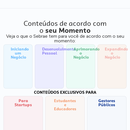
Conteúdos de acordo com
o
seu Momento
Veja o que o Sebrae tem para você de acordo com o seu
momento:
Iniciando
Desenvolvimento
Aprimorando
Expandindo
um
Pessoal
o
o
Negócio
Negócio
Negócio
CONTEÚDOS EXCLUSIVOS PARA
Para
Estudantes
Gestores
Startups
e
Públicos
Educadores