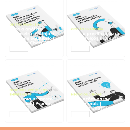
GESTÃO FINANCEIRA
Faça a análise
GESTÃO FINANCEIRA
financeira e atinja o
Faça a precificação do
ponto de equilíbrio |
seu serviço | Prompts
Prompts ChatGPT
ChatGPT
ACESSAR
ACESSAR
NEGÓCIOS
,
PROCESSOS
EMPRESARIAIS
NEGÓCIOS
,
VENDAS
Faça uma proposta
Faça ações para
comercial | Prompts
vender mais |
ChatGPT
Prompts ChatGPT
ACESSAR
ACESSAR