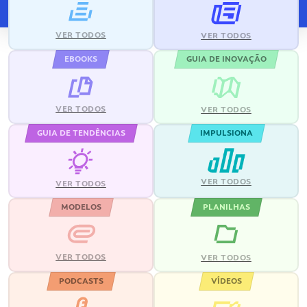
VER TODOS
VER TODOS
EBOOKS
GUIA DE INOVAÇÃO
VER TODOS
VER TODOS
GUIA DE TENDÊNCIAS
IMPULSIONA
VER TODOS
VER TODOS
MODELOS
PLANILHAS
VER TODOS
VER TODOS
PODCASTS
VÍDEOS