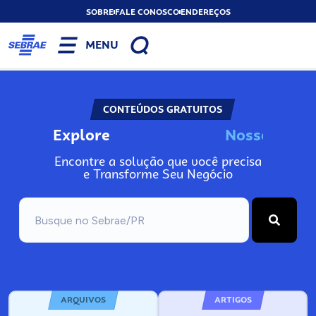
SOBRE
FALE CONOSCO
ENDEREÇOS
MENU
CONTEÚDOS GRATUITOS
Explore
N
o
s
s
o
s
A
Encontre a solução que você precisa
e Transforme Seu Negócio
ARQUIVOS
ARTIGOS