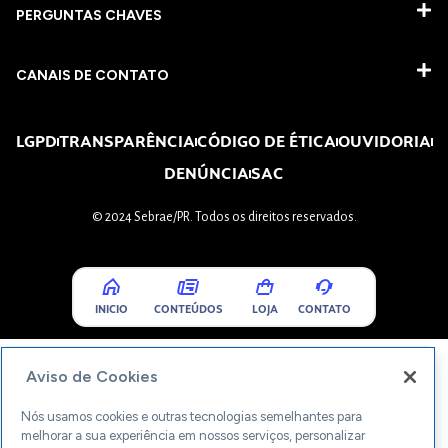
PERGUNTAS CHAVES​
CANAIS DE CONTATO
LGPD
TRANSPARÊNCIA
CÓDIGO DE ÉTICA
OUVIDORIA
DENÚNCIA
SAC
© 2024 Sebrae/PR. Todos os direitos reservados.
INICIO
CONTEÚDOS
LOJA
CONTATO
Aviso de Cookies
Nós usamos cookies e outras tecnologias semelhantes para
melhorar a sua experiência em nossos serviços, personalizar