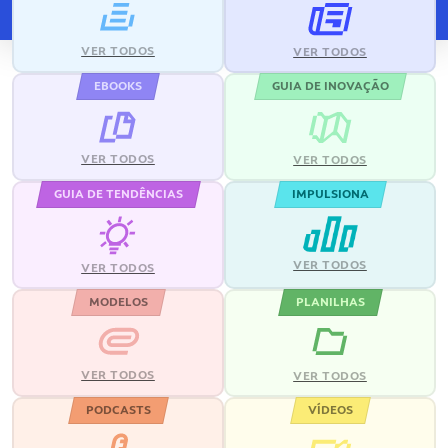
VER TODOS
VER TODOS
EBOOKS
GUIA DE INOVAÇÃO
VER TODOS
VER TODOS
GUIA DE TENDÊNCIAS
IMPULSIONA
VER TODOS
VER TODOS
MODELOS
PLANILHAS
VER TODOS
VER TODOS
PODCASTS
VÍDEOS