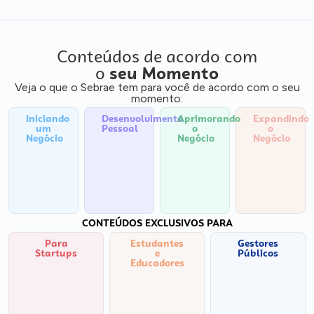
Conteúdos de acordo com
o
seu Momento
Veja o que o Sebrae tem para você de acordo com o seu
momento:
Iniciando
Desenvolvimento
Aprimorando
Expandindo
um
Pessoal
o
o
Negócio
Negócio
Negócio
CONTEÚDOS EXCLUSIVOS PARA
Para
Estudantes
Gestores
Startups
e
Públicos
Educadores