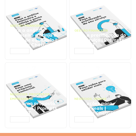
GESTÃO FINANCEIRA
Faça a análise
GESTÃO FINANCEIRA
financeira e atinja o
Faça a precificação do
ponto de equilíbrio |
seu serviço | Prompts
Prompts ChatGPT
ChatGPT
ACESSAR
ACESSAR
NEGÓCIOS
,
PROCESSOS
EMPRESARIAIS
NEGÓCIOS
,
VENDAS
Faça uma proposta
Faça ações para
comercial | Prompts
vender mais |
ChatGPT
Prompts ChatGPT
ACESSAR
ACESSAR