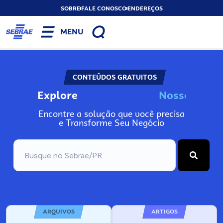
SOBRE
FALE CONOSCO
ENDEREÇOS
MENU
CONTEÚDOS GRATUITOS
Explore
N
o
s
s
o
s
I
n
f
Encontre a solução que você precisa
e Transforme Seu Negócio
ARQUIVOS
ARTIGOS