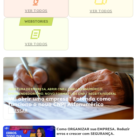
VER TODOS
VER TODOS
WEBSTORIES
VER TODOS
ABERTURA DE EMPRESA
,
ABRIR CNPJ
,
CNPJ ALFANUMÉRICO
,
EMPREENDEDORISMO
,
NOVO FORMATO DE CNPJ
,
RECEITA FEDERAL
Vai abrir uma empresa? Entenda como
funciona o novo CNPJ Alfanumérico
ACESSAR
Como ORGANIZAR sua EMPRESA. Reduzir
erros e crescer com SEGURANÇA.