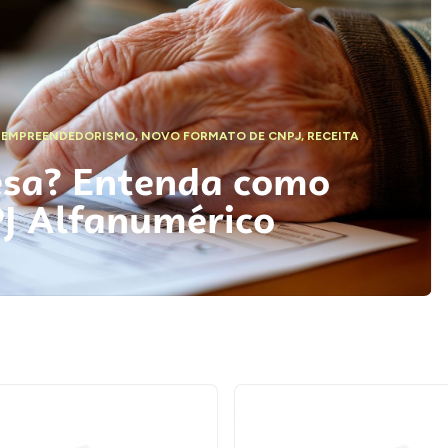
,
EMPREENDEDORISMO
,
NOVO FORMATO DE CNPJ
,
RECEITA
esa? Entenda como
PJ Alfanumérico