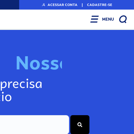
ACESSAR CONTA
|
CADASTRE-SE
MENU
N
o
s
s
o
s
I
n
f
precisa
io