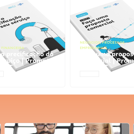
NEGÓCIOS
,
PROCESSOS
 FINANCEIRA
EMPRESARIAIS
 a precificação do
Faça uma propos
serviço | Prompts
comercial | Prom
tGPT
ChatGPT
AR
ACESSAR