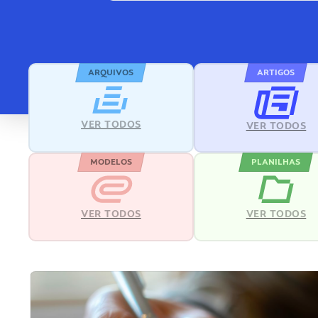
ARQUIVOS
ARTIGOS
VER TODOS
VER TODOS
MODELOS
PLANILHAS
VER TODOS
VER TODOS