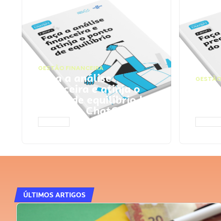
GESTÃO FINANCEIRA
Faça a análise
GESTÃO
financeira e atinja o
Faça
ponto de equilíbrio |
seu 
Prompts ChatGPT
Cha
ACESSAR
ACESS
ÚLTIMOS ARTIGOS