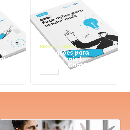
NEGÓCIOS
,
VENDAS
ta
Faça ações para
pts
vender mais |
Prompts ChatGPT
ACESSAR