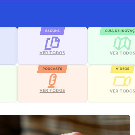
EBOOKS
GUIA DE INOVA
VER TODOS
VER TODO
PODCASTS
VÍDEOS
VER TODOS
VER TODO