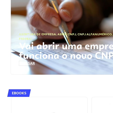
ABERTURA DE EMPRESA
,
ABRIR CNPJ
,
CNPJ ALFANUMÉRICO
FEDERAL
Vai abrir uma empr
funciona o novo CN
ACESSAR
EBOOKS