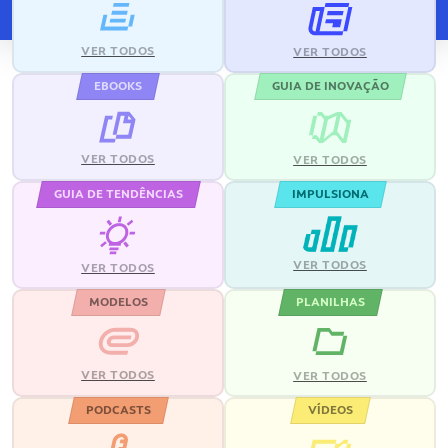
VER TODOS
VER TODOS
EBOOKS
GUIA DE INOVAÇÃO
VER TODOS
VER TODOS
GUIA DE TENDÊNCIAS
IMPULSIONA
VER TODOS
VER TODOS
MODELOS
PLANILHAS
VER TODOS
VER TODOS
PODCASTS
VÍDEOS