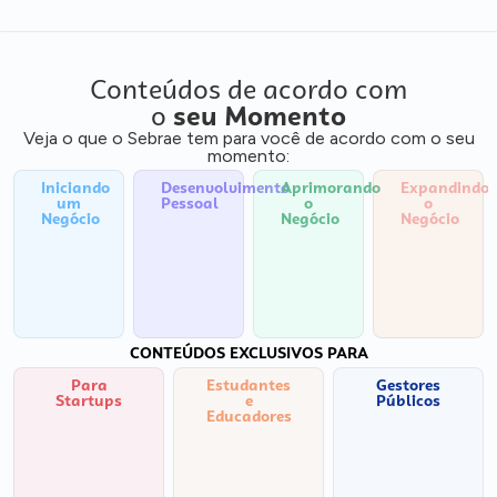
Conteúdos de acordo com
o
seu Momento
Veja o que o Sebrae tem para você de acordo com o seu
momento:
Iniciando
Desenvolvimento
Aprimorando
Expandindo
um
Pessoal
o
o
Negócio
Negócio
Negócio
CONTEÚDOS EXCLUSIVOS PARA
Para
Estudantes
Gestores
Startups
e
Públicos
Educadores