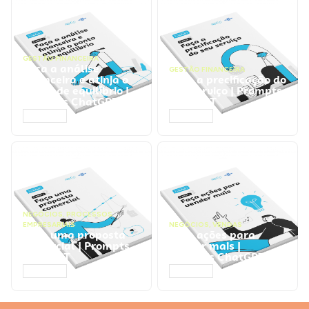
GESTÃO FINANCEIRA
Faça a análise
GESTÃO FINANCEIRA
financeira e atinja o
Faça a precificação do
ponto de equilíbrio |
seu serviço | Prompts
Prompts ChatGPT
ChatGPT
ACESSAR
ACESSAR
NEGÓCIOS
,
PROCESSOS
EMPRESARIAIS
NEGÓCIOS
,
VENDAS
Faça uma proposta
Faça ações para
comercial | Prompts
vender mais |
ChatGPT
Prompts ChatGPT
ACESSAR
ACESSAR