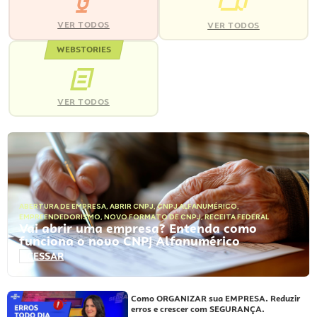
VER TODOS
VER TODOS
WEBSTORIES
VER TODOS
ABERTURA DE EMPRESA
,
ABRIR CNPJ
,
CNPJ ALFANUMÉRICO
,
EMPREENDEDORISMO
,
NOVO FORMATO DE CNPJ
,
RECEITA FEDERAL
Vai abrir uma empresa? Entenda como
funciona o novo CNPJ Alfanumérico
ACESSAR
Como ORGANIZAR sua EMPRESA. Reduzir
erros e crescer com SEGURANÇA.