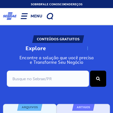
SOBRE
FALE CONOSCO
ENDEREÇOS
MENU
CONTEÚDOS GRATUITOS
Explore
N
o
s
s
o
s
A
r
Encontre a solução que você precisa
e Transforme Seu Negócio
ARQUIVOS
ARTIGOS