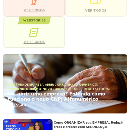
VER TODOS
VER TODOS
WEBSTORIES
VER TODOS
ABERTURA DE EMPRESA
,
ABRIR CNPJ
,
CNPJ ALFANUMÉRICO
,
EMPREENDEDORISMO
,
NOVO FORMATO DE CNPJ
,
RECEITA FEDERAL
Vai abrir uma empresa? Entenda como
funciona o novo CNPJ Alfanumérico
ACESSAR
Como ORGANIZAR sua EMPRESA. Reduzir
erros e crescer com SEGURANÇA.