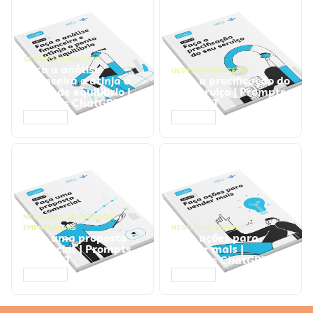
GESTÃO FINANCEIRA
Faça a análise
GESTÃO FINANCEIRA
financeira e atinja o
Faça a precificação do
ponto de equilíbrio |
seu serviço | Prompts
Prompts ChatGPT
ChatGPT
ACESSAR
ACESSAR
NEGÓCIOS
,
PROCESSOS
EMPRESARIAIS
NEGÓCIOS
,
VENDAS
Faça uma proposta
Faça ações para
comercial | Prompts
vender mais |
ChatGPT
Prompts ChatGPT
ACESSAR
ACESSAR