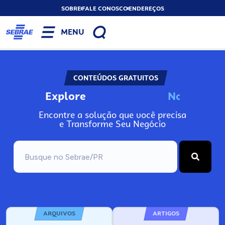
SOBRE
FALE CONOSCO
ENDEREÇOS
MENU
CONTEÚDOS GRATUITOS
Explore
N
o
s
s
o
s
A
Encontre a solução que você precisa
e Transforme Seu Negócio
ARQUIVOS
ARTIGOS