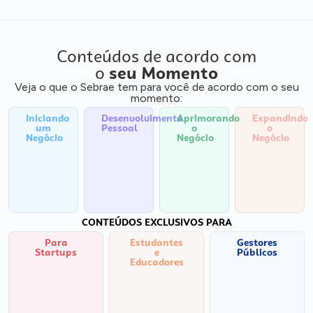
Conteúdos de acordo com
o
seu Momento
Veja o que o Sebrae tem para você de acordo com o seu
momento:
Iniciando
Desenvolvimento
Aprimorando
Expandindo
um
Pessoal
o
o
Negócio
Negócio
Negócio
CONTEÚDOS EXCLUSIVOS PARA
Para
Estudantes
Gestores
Startups
e
Públicos
Educadores