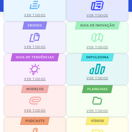
VER TODOS
VER TODOS
EBOOKS
GUIA DE INOVAÇÃO
VER TODOS
VER TODOS
GUIA DE TENDÊNCIAS
IMPULSIONA
VER TODOS
VER TODOS
MODELOS
PLANILHAS
VER TODOS
VER TODOS
PODCASTS
VÍDEOS