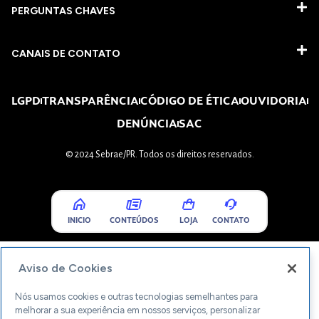
PERGUNTAS CHAVES​
CANAIS DE CONTATO
LGPD
TRANSPARÊNCIA
CÓDIGO DE ÉTICA
OUVIDORIA
DENÚNCIA
SAC
© 2024 Sebrae/PR. Todos os direitos reservados.
INICIO
CONTEÚDOS
LOJA
CONTATO
Aviso de Cookies
Nós usamos cookies e outras tecnologias semelhantes para
melhorar a sua experiência em nossos serviços, personalizar