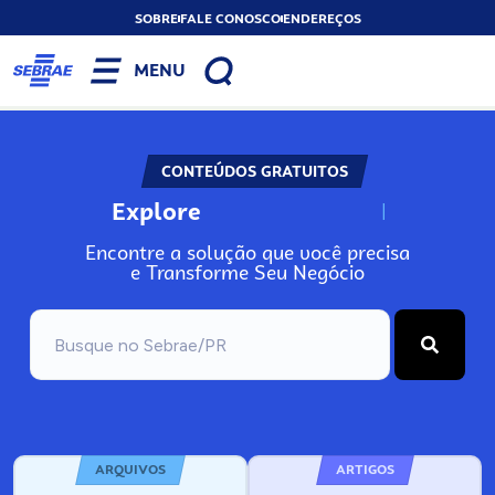
SOBRE
FALE CONOSCO
ENDEREÇOS
MENU
CONTEÚDOS GRATUITOS
Explore
N
o
s
s
o
s
o
P
r
Encontre a solução que você precisa
e Transforme Seu Negócio
ARQUIVOS
ARTIGOS