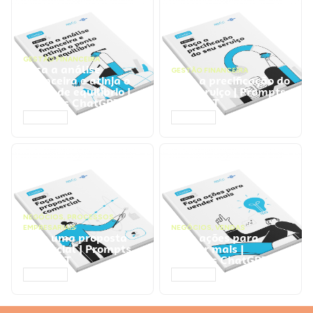
GESTÃO FINANCEIRA
Faça a análise
GESTÃO FINANCEIRA
financeira e atinja o
Faça a precificação do
ponto de equilíbrio |
seu serviço | Prompts
Prompts ChatGPT
ChatGPT
ACESSAR
ACESSAR
NEGÓCIOS
,
PROCESSOS
EMPRESARIAIS
NEGÓCIOS
,
VENDAS
Faça uma proposta
Faça ações para
comercial | Prompts
vender mais |
ChatGPT
Prompts ChatGPT
ACESSAR
ACESSAR