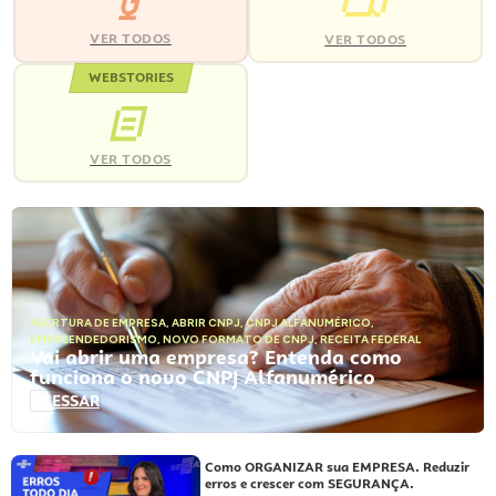
VER TODOS
VER TODOS
WEBSTORIES
VER TODOS
ABERTURA DE EMPRESA
,
ABRIR CNPJ
,
CNPJ ALFANUMÉRICO
,
EMPREENDEDORISMO
,
NOVO FORMATO DE CNPJ
,
RECEITA FEDERAL
Vai abrir uma empresa? Entenda como
funciona o novo CNPJ Alfanumérico
ACESSAR
Como ORGANIZAR sua EMPRESA. Reduzir
erros e crescer com SEGURANÇA.