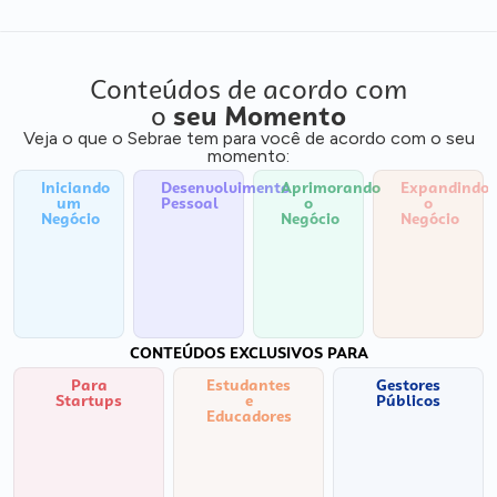
Conteúdos de acordo com
o
seu Momento
Veja o que o Sebrae tem para você de acordo com o seu
momento:
Iniciando
Desenvolvimento
Aprimorando
Expandindo
um
Pessoal
o
o
Negócio
Negócio
Negócio
CONTEÚDOS EXCLUSIVOS PARA
Para
Estudantes
Gestores
Startups
e
Públicos
Educadores