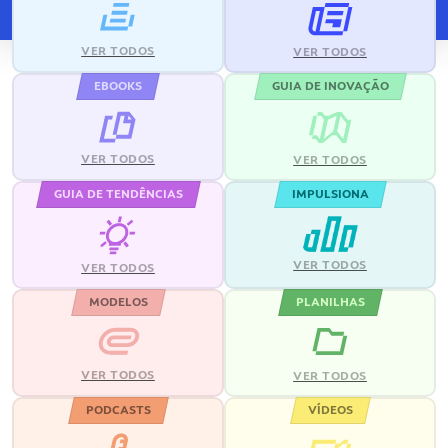
VER TODOS
VER TODOS
EBOOKS
GUIA DE INOVAÇÃO
VER TODOS
VER TODOS
GUIA DE TENDÊNCIAS
IMPULSIONA
VER TODOS
VER TODOS
MODELOS
PLANILHAS
VER TODOS
VER TODOS
PODCASTS
VÍDEOS