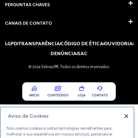
PERGUNTAS CHAVES​
CANAIS DE CONTATO
LGPD
TRANSPARÊNCIA
CÓDIGO DE ÉTICA
OUVIDORIA
DENÚNCIA
SAC
© 2024 Sebrae/PR. Todos os direitos reservados.
INICIO
CONTEÚDOS
LOJA
CONTATO
Aviso de Cookies
Nós usamos cookies e outras tecnologias semelhantes para
melhorar a sua experiência em nossos serviços, personalizar